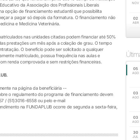
NOV
Educativo da Associação dos Profissionais Liberais
ma opção de financiamento estudantil que possibilita
meçar a pagar só depois da formatura. O financiamento não
02
ABR
edicina e Medicina Veterinária.
triculados nas unidades citadas podem financiar até 50%
o das prestações um mês após a colação de grau. O tempo
ntratação. O benefício pode ser solicitado a qualquer
Últi
amente matriculado, possua frequência nas aulas e
com renda comprovada e sem restrições financeiras.
05
AGO
LUB.
mente na página da beneficiária --
03
sobre o regulamento do programa de financiamento devem
AGO
57 / (51)3016-6558 ou pelo e-mail
atendimento na FUNDAPLUB ocorre de segunda a sexta-feira,
03
AGO
30
JUL