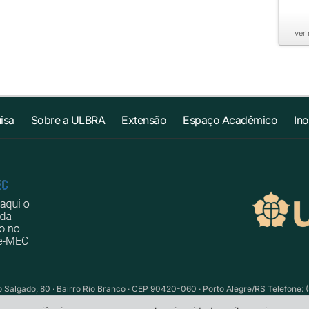
ver
isa
Sobre a ULBRA
Extensão
Espaço Acadêmico
In
Salgado, 80 · Bairro Rio Branco · CEP 90420-060 · Porto Alegre/RS Telefone: (