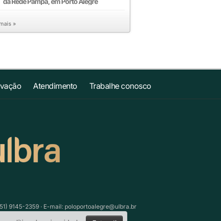
da Rede Pampa, em Porto Alegre
 mais »
ovação
Atendimento
Trabalhe conosco
51) 9145-2359 · E-mail:
poloportoalegre@ulbra.br