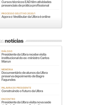
Cursos técnicos EAD têm atividades
presenciais de prática profissional
PROCESSO SELETIVO 2020/1
Agora o Vestibular da Ulbra é online
mas
notícias
DIÁLOGO
Presidente da Ulbra recebe visita
institucional do ex-ministro Carlos
Marun
MEMÓRIA
Documentário de alunos da Ulbra
preserva depoimento de Bagre
Fagundes
PALAVRA DO PRESIDENTE
Construindo o futuro da Ulbra
ENCONTRO
Presidente da Ulbra visita nova sede