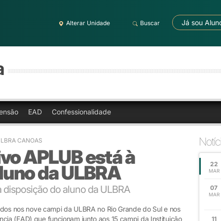
Já sou Alun
Alterar Unidade
Buscar
a
ensão
EAD
Confessionalidade
Notíc
ULBRA CANOAS
ivo APLUB está à
22
aluno da ULBRA
MAR
à disposição do aluno da ULBRA
07
MAR
ulados nos nove campi da ULBRA no Rio Grande do Sul e nos
ncia (EAD) que funcionam junto aos 15 campi da Instituição
11