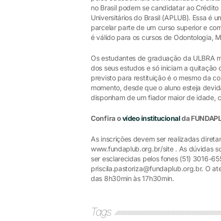
no Brasil podem se candidatar ao Crédito 
Universitários do Brasil (APLUB). Essa é u
parcelar parte de um curso superior e co
é válido para os cursos de Odontologia, M
Os estudantes de graduação da ULBRA ma
dos seus estudos e só iniciam a quitaçã
previsto para restituição é o mesmo da co
momento, desde que o aluno esteja devid
disponham de um fiador maior de idade, 
Confira o
vídeo institucional
da FUNDAP
As inscrições devem ser realizadas direta
www.fundaplub.org.br/site . As dúvidas 
ser esclarecidas pelos fones (51) 3016-65
priscila.pastoriza@fundaplub.org.br. O 
das 8h30min às 17h30min.
Tags