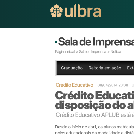
Sala de Imprens
Página Inicial
»
Sala de Imprensa
» Notícia
Graduação
Reitoria em ação
Ext
Crédito Educativo
08/04/2014 23:08
- 
Crédito Educat
disposição do 
Crédito Educativo APLUB está 
Desde o início de abril, os alunos matric
polos educacionais da modalidade a distâ