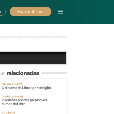
Matricule-se
o
ias
relacionadas
DIPLOMA DIGITAL
O diploma da Ulbra agora é digital
OPORTUNIDADE!
Inscrições abertas para novos
cursos da Ulbra
NOVIDADE