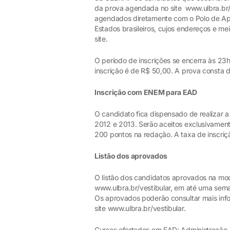
da prova agendada no site www.ulbra.br/v
agendados diretamente com o Polo de Apoi
Estados brasileiros, cujos endereços e mei
site.
O período de inscrições se encerra às 23h
inscrição é de R$ 50,00. A prova consta
Inscrição com ENEM para EAD
O candidato fica dispensado de realizar 
2012 e 2013. Serão aceitos exclusivament
200 pontos na redação. A taxa de inscriç
Listão dos aprovados
O listão dos candidatos aprovados na mod
www.ulbra.br/vestibular, em até uma seman
Os aprovados poderão consultar mais in
site www.ulbra.br/vestibular.
Cursos ofertados em EAD: Administração, C