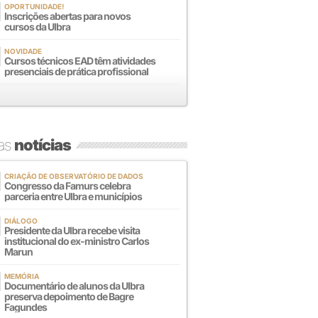
OPORTUNIDADE!
Inscrições abertas para novos
cursos da Ulbra
NOVIDADE
Cursos técnicos EAD têm atividades
presenciais de prática profissional
mas
notícias
CRIAÇÃO DE OBSERVATÓRIO DE DADOS
Congresso da Famurs celebra
parceria entre Ulbra e municípios
DIÁLOGO
Presidente da Ulbra recebe visita
institucional do ex-ministro Carlos
Marun
MEMÓRIA
Documentário de alunos da Ulbra
preserva depoimento de Bagre
Fagundes