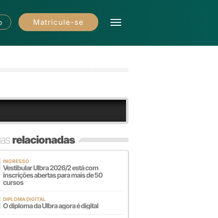
Matricule-se
o
ias
relacionadas
INGRESSO
Vestibular Ulbra 2026/2 está com
inscrições abertas para mais de 50
cursos
DIPLOMA DIGITAL
O diploma da Ulbra agora é digital