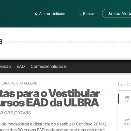
Já sou Alun
Alterar Unidade
Buscar
a
ensão
EAD
Confessionalidade
Notíc
ULBRA PORTO ALEGRE
tas para o Vestibular
30
ursos EAD da ULBRA
JUL
a das provas
22
s da modalidade a distância do Vestibular Contínuo 2014/2
MAR
m um dos 20 cursos EAD podem optar por uma das datas