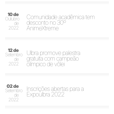
10 de
Comunidade acadêmica tem
Outubro
desconto no 30º
de
AnimeXtreme
2022
12 de
Ulbra promove palestra
Setembro
gratuita com campeão
de
olímpico de vôlei
2022
02 de
Inscrições abertas para a
Setembro
Expoulbra 2022
de
2022