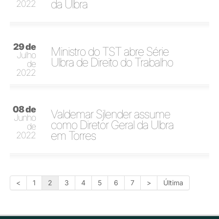
da Ulbra
2022
29 de
Ministro do TST abre Série
Julho
Ulbra de Direito do Trabalho
de
2022
08 de
Valdemar Sjlender assume
Junho
como Diretor Geral da Ulbra
de
em Torres
2022
<
1
2
3
4
5
6
7
>
Última