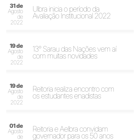
31 de
Ulbra inicia o período da
Agosto
Avaliação Institucional 2022
de
2022
19 de
13° Sarau das Nações vem aí
Agosto
com muitas novidades
de
2022
19 de
Reitoria realiza encontro com
Agosto
os estudantes enadistas
de
2022
01 de
Reitoria e Aelbra convidam
Agosto
governador para os 50 anos
de