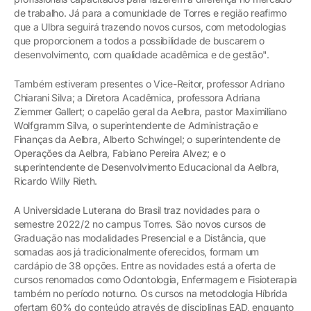
de trabalho. Já para a comunidade de Torres e região reafirmo
que a Ulbra seguirá trazendo novos cursos, com metodologias
que proporcionem a todos a possibilidade de buscarem o
desenvolvimento, com qualidade acadêmica e de gestão".
Também estiveram presentes o Vice-Reitor, professor Adriano
Chiarani Silva; a Diretora Acadêmica, professora Adriana
Ziemmer Gallert; o capelão geral da Aelbra, pastor Maximiliano
Wolfgramm Silva, o superintendente de Administração e
Finanças da Aelbra, Alberto Schwingel; o superintendente de
Operações da Aelbra, Fabiano Pereira Alvez; e o
superintendente de Desenvolvimento Educacional da Aelbra,
Ricardo Willy Rieth.
A Universidade Luterana do Brasil traz novidades para o
semestre 2022/2 no campus Torres. São novos cursos de
Graduação nas modalidades Presencial e a Distância, que
somadas aos já tradicionalmente oferecidos, formam um
cardápio de 38 opções. Entre as novidades está a oferta de
cursos renomados como Odontologia, Enfermagem e Fisioterapia
também no período noturno. Os cursos na metodologia Híbrida
ofertam 60% do conteúdo através de disciplinas EAD, enquanto