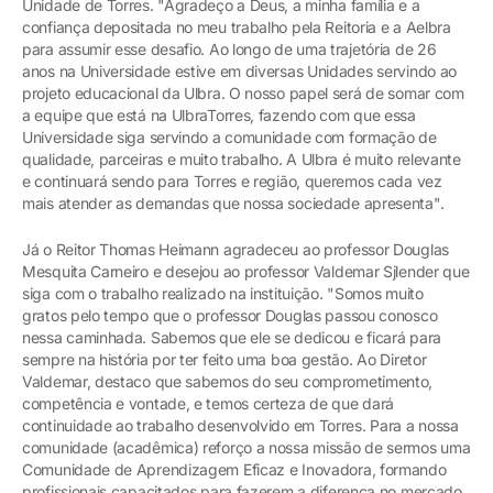
Unidade de Torres. "Agradeço a Deus, a minha família e a
confiança depositada no meu trabalho pela Reitoria e a Aelbra
para assumir esse desafio. Ao longo de uma trajetória de 26
anos na Universidade estive em diversas Unidades servindo ao
projeto educacional da Ulbra. O nosso papel será de somar com
a equipe que está na UlbraTorres, fazendo com que essa
Universidade siga servindo a comunidade com formação de
qualidade, parceiras e muito trabalho. A Ulbra é muito relevante
e continuará sendo para Torres e região, queremos cada vez
mais atender as demandas que nossa sociedade apresenta".
Já o Reitor Thomas Heimann agradeceu ao professor Douglas
Mesquita Carneiro e desejou ao professor Valdemar Sjlender que
siga com o trabalho realizado na instituição. "Somos muito
gratos pelo tempo que o professor Douglas passou conosco
nessa caminhada. Sabemos que ele se dedicou e ficará para
sempre na história por ter feito uma boa gestão. Ao Diretor
Valdemar, destaco que sabemos do seu comprometimento,
competência e vontade, e temos certeza de que dará
continuidade ao trabalho desenvolvido em Torres. Para a nossa
comunidade (acadêmica) reforço a nossa missão de sermos uma
Comunidade de Aprendizagem Eficaz e Inovadora, formando
profissionais capacitados para fazerem a diferença no mercado