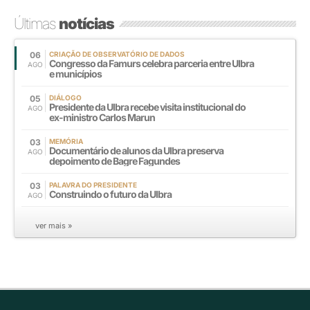
Últimas
notícias
06
CRIAÇÃO DE OBSERVATÓRIO DE DADOS
Congresso da Famurs celebra parceria entre Ulbra
AGO
e municípios
05
DIÁLOGO
Presidente da Ulbra recebe visita institucional do
AGO
ex-ministro Carlos Marun
03
MEMÓRIA
Documentário de alunos da Ulbra preserva
AGO
depoimento de Bagre Fagundes
03
PALAVRA DO PRESIDENTE
Construindo o futuro da Ulbra
AGO
ver mais »