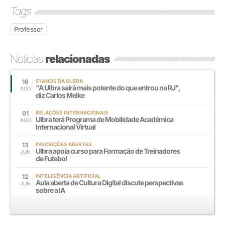
Tags
Professor
Notícias
relacionadas
16
51 ANOS DA ULBRA
"A Ulbra sairá mais potente do que entrou na RJ",
AGO
diz Carlos Melke
01
RELAÇÕES INTERNACIONAIS
Ulbra terá Programa de Mobilidade Acadêmica
AGO
Internacional Virtual
13
INSCRIÇÕES ABERTAS
Ulbra apoia curso para Formação de Treinadores
JUN
de Futebol
12
INTELIGÊNCIA ARTIFICIAL
Aula aberta de Cultura Digital discute perspectivas
JUN
sobre a IA