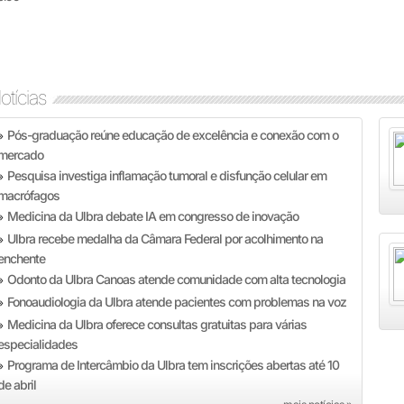
otícias
Pós-graduação reúne educação de excelência e conexão com o
»
mercado
Pesquisa investiga inflamação tumoral e disfunção celular em
»
macrófagos
Medicina da Ulbra debate IA em congresso de inovação
»
Ulbra recebe medalha da Câmara Federal por acolhimento na
»
enchente
Odonto da Ulbra Canoas atende comunidade com alta tecnologia
»
Fonoaudiologia da Ulbra atende pacientes com problemas na voz
»
Medicina da Ulbra oferece consultas gratuitas para várias
»
especialidades
Programa de Intercâmbio da Ulbra tem inscrições abertas até 10
»
de abril