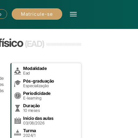
Matricule-se
o
físico
(EAD)
Modalidade
Ead
de
Pós-graduação
es
Especialização
às
Periodicidade
E-learning
Duração
10 meses
Início das aulas
03/08/2026
Turma
2024/1