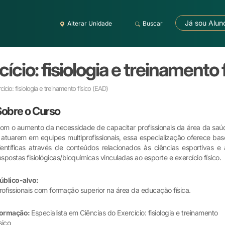
Já sou Alun
Alterar Unidade
Buscar
ício: fisiologia e treinamento 
ício: fisiologia e treinamento físico
(EAD)
Sobre o Curso
om o aumento da necessidade de capacitar profissionais da área da saú
 atuarem em equipes multiprofissionais, essa especialização oferece bas
ientíficas através de conteúdos relacionados às ciências esportivas e 
espostas fisiológicas/bioquímicas vinculadas ao esporte e exercício físico.
úblico-alvo:
rofissionais com formação superior na área da educação física.
ormação:
Especialista em Ciências do Exercício: fisiologia e treinamento
ísico