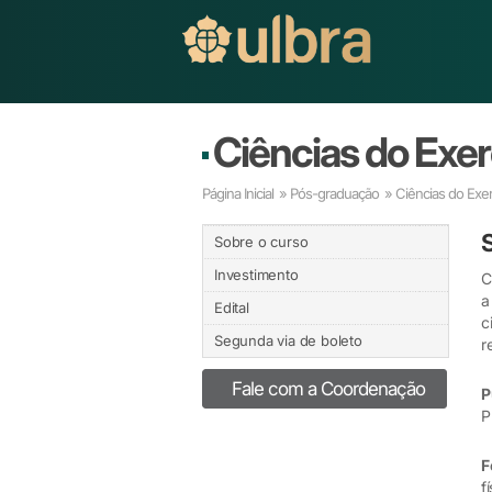
Ciências do Exerc
Página Inicial
»
Pós-graduação
» Ciências do Exerc
Sobre o curso
Investimento
C
a
Edital
c
Segunda via de boleto
r
Fale com a Coordenação
P
P
F
f