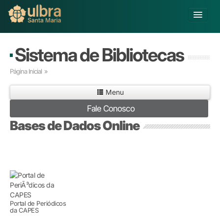
Alterar Unidade
Sistema de Bibliotecas
Buscar
Página Inicial
»
Já sou Aluno
Menu
Matricule-se
Fale Conosco
Educação Básica
Bases de Dados Online
Graduação
Pós-graduação
Educação a Distância
Pesquisa
Extensão
Infraestrutura e Serviços
Portal de Periódicos
Inovação
da CAPES
Sobre a ULBRA