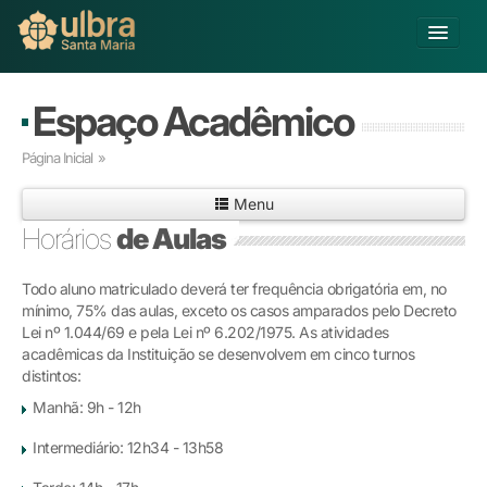
Alterar Unidade
Espaço Acadêmico
Buscar
Página Inicial
»
Já sou Aluno
Menu
Matricule-se
Horários
de Aulas
Educação Básica
Todo aluno matriculado deverá ter frequência obrigatória em, no
Graduação
mínimo, 75% das aulas, exceto os casos amparados pelo Decreto
Pós-graduação
Lei nº 1.044/69 e pela Lei nº 6.202/1975. As atividades
Educação a Distância
acadêmicas da Instituição se desenvolvem em cinco turnos
Pesquisa
distintos:
Extensão
Manhã: 9h - 12h
Infraestrutura e Serviços
Intermediário: 12h34 - 13h58
Inovação
Sobre a ULBRA