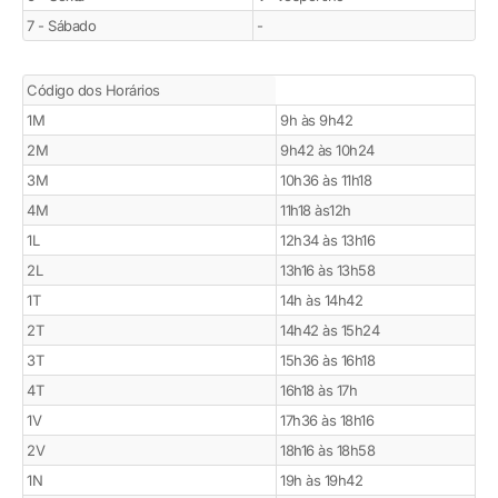
7 - Sábado
-
Código dos Horários
1M
9h às 9h42
2M
9h42 às 10h24
3M
10h36 às 11h18
4M
11h18 às12h
1L
12h34 às 13h16
2L
13h16 às 13h58
1T
14h às 14h42
2T
14h42 às 15h24
3T
15h36 às 16h18
4T
16h18 às 17h
1V
17h36 às 18h16
2V
18h16 às 18h58
1N
19h às 19h42