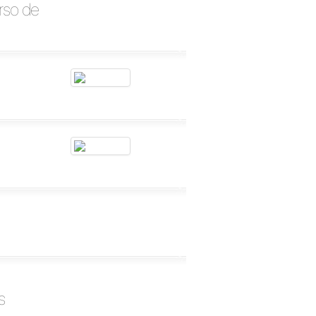
rso de
s