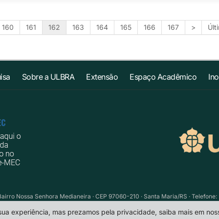
160
161
162
163
164
165
166
167
>
Últ
isa
Sobre a ULBRA
Extensão
Espaço Acadêmico
In
Bairro Nossa Senhora Medianeira · CEP 97060-210 · Santa Maria/RS · Telefone: 
 sua experiência, mas prezamos pela privacidade, saiba mais em no