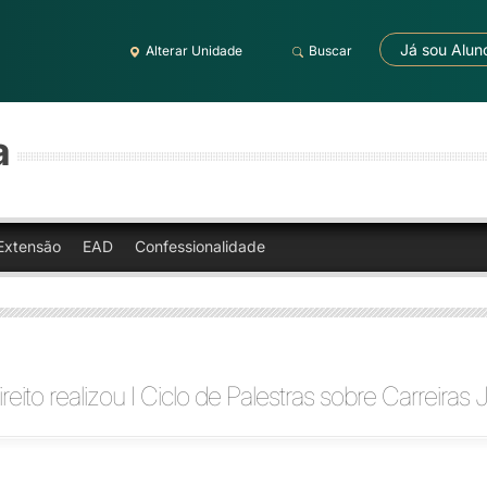
Já sou Alun
Alterar Unidade
Buscar
a
Extensão
EAD
Confessionalidade
eito realizou I Ciclo de Palestras sobre Carreiras J