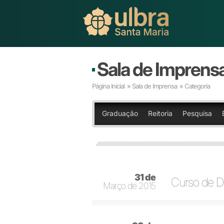
Sala de Imprens
Página Inicial
»
Sala de Imprensa
» Categoria
Graduação
Reitoria
Pesquisa
31 de
Curso de Dir
Março de 2015