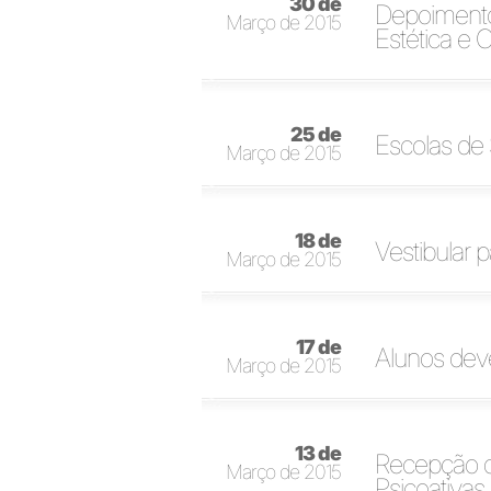
30 de
Depoimento
Março de 2015
Estética e 
25 de
Escolas de
Março de 2015
18 de
Vestibular 
Março de 2015
17 de
Alunos deve
Março de 2015
13 de
Recepção d
Março de 2015
Psicoativ