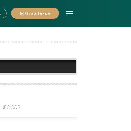
Matricule-se
o
urídicas