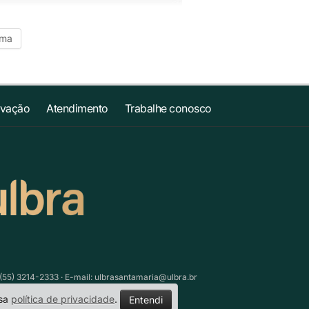
ima
ovação
Atendimento
Trabalhe conosco
(55) 3214-2333 · E-mail:
ulbrasantamaria@ulbra.br
ssa
política de privacidade
.
Entendi