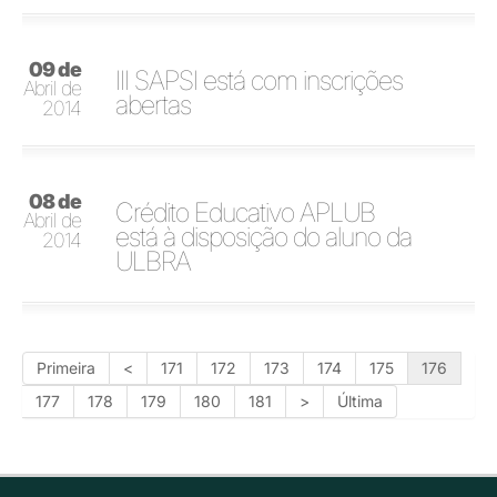
09 de
III SAPSI está com inscrições
Abril de
abertas
2014
08 de
Crédito Educativo APLUB
Abril de
está à disposição do aluno da
2014
ULBRA
Primeira
<
171
172
173
174
175
176
177
178
179
180
181
>
Última