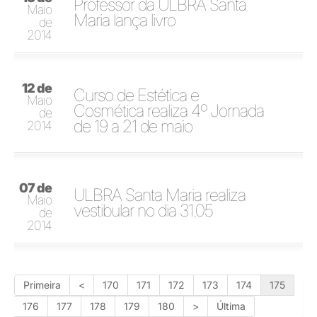
Professor da ULBRA Santa
Maio
Maria lança livro
de
2014
12 de
Curso de Estética e
Maio
Cosmética realiza 4º Jornada
de
de 19 a 21 de maio
2014
07 de
ULBRA Santa Maria realiza
Maio
vestibular no dia 31.05
de
2014
Primeira
<
170
171
172
173
174
175
176
177
178
179
180
>
Última