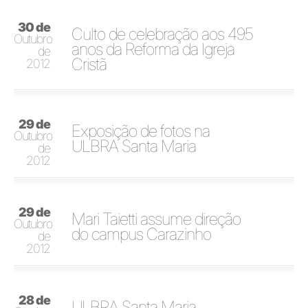
30 de
Culto de celebração aos 495
Outubro
anos da Reforma da Igreja
de
Cristã
2012
29 de
Exposição de fotos na
Outubro
ULBRA Santa Maria
de
2012
29 de
Mari Taietti assume direção
Outubro
do campus Carazinho
de
2012
28 de
ULBRA Santa Maria