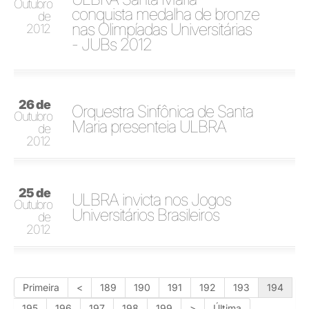
Outubro
conquista medalha de bronze
de
nas Olimpíadas Universitárias
2012
- JUBs 2012
26 de
Orquestra Sinfônica de Santa
Outubro
Maria presenteia ULBRA
de
2012
25 de
ULBRA invicta nos Jogos
Outubro
Universitários Brasileiros
de
2012
Primeira
<
189
190
191
192
193
194
195
196
197
198
199
>
Última