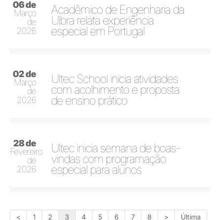
06 de
Acadêmico de Engenharia da
Março
Ulbra relata experiência
de
especial em Portugal
2026
02 de
Ultec School inicia atividades
Março
com acolhimento e proposta
de
de ensino prático
2026
28 de
Ultec inicia semana de boas-
Fevereiro
vindas com programação
de
especial para alunos
2026
<
1
2
3
4
5
6
7
8
>
Última