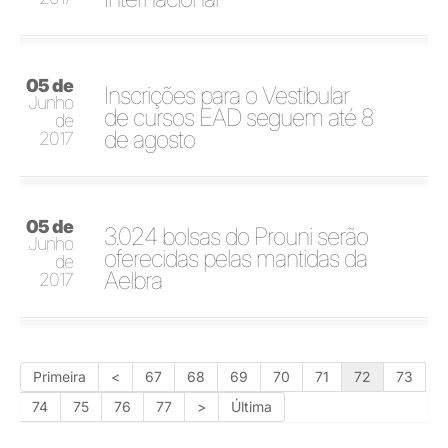
05 de
Inscrições para o Vestibular
Junho
de cursos EAD seguem até 8
de
de agosto
2017
05 de
3.024 bolsas do Prouni serão
Junho
oferecidas pelas mantidas da
de
Aelbra
2017
Primeira
<
67
68
69
70
71
72
73
74
75
76
77
>
Última