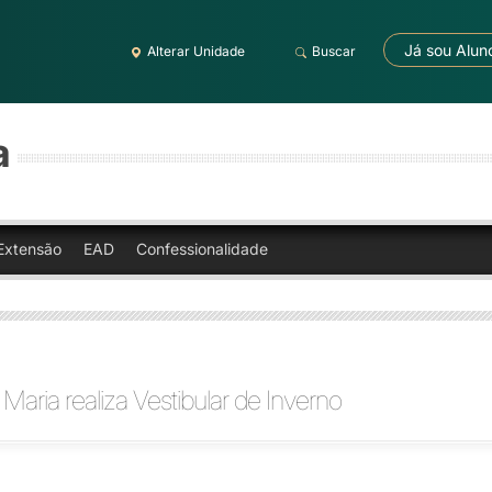
Já sou Alun
Alterar Unidade
Buscar
a
Extensão
EAD
Confessionalidade
 Maria realiza Vestibular de Inverno