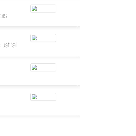
ais
strial