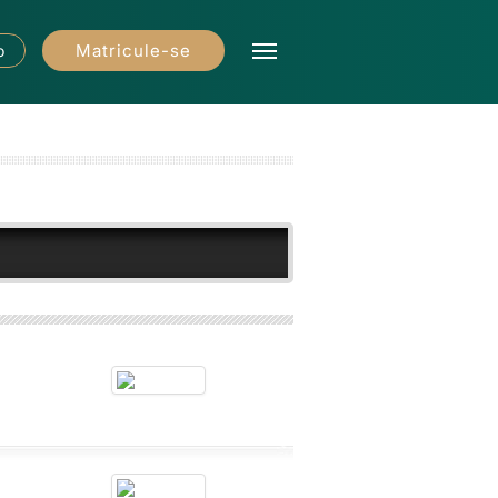
Matricule-se
o