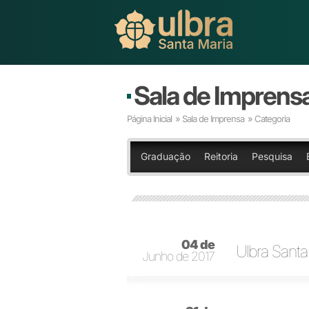
Sala de Imprens
Página Inicial
»
Sala de Imprensa
» Categoria
Graduação
Reitoria
Pesquisa
04 de
Ulbra Santa
Junho de 2017