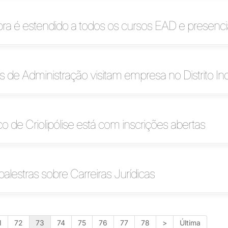
ra é estendido a todos os cursos EAD e presenci
de Administração visitam empresa no Distrito Indu
co de Criolipólise está com inscrições abertas
palestras sobre Carreiras Jurídicas
1
72
73
74
75
76
77
78
>
Última