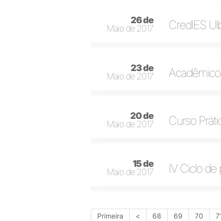
26 de
CredIES Ulb
Maio de 2017
23 de
Acadêmicos 
Maio de 2017
20 de
Curso Práti
Maio de 2017
15 de
IV Ciclo de 
Maio de 2017
Primeira
<
68
69
70
7