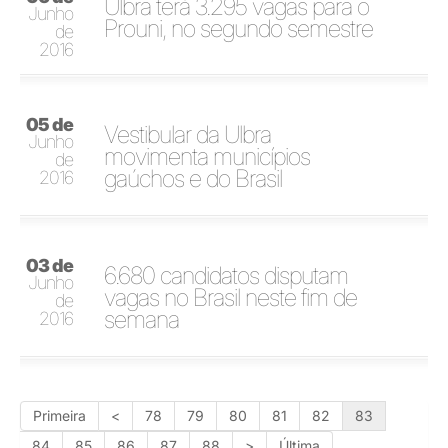
Ulbra terá 3.295 vagas para o
Junho
Prouni, no segundo semestre
de
2016
05 de
Vestibular da Ulbra
Junho
movimenta municípios
de
gaúchos e do Brasil
2016
03 de
6.680 candidatos disputam
Junho
vagas no Brasil neste fim de
de
semana
2016
Primeira
<
78
79
80
81
82
83
84
85
86
87
88
>
Última