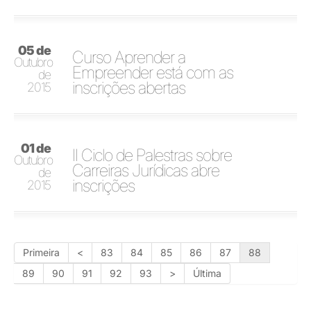
05 de
Curso Aprender a
Outubro
Empreender está com as
de
inscrições abertas
2015
01 de
II Ciclo de Palestras sobre
Outubro
Carreiras Jurídicas abre
de
inscrições
2015
Primeira
<
83
84
85
86
87
88
89
90
91
92
93
>
Última