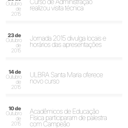
Curso de Administração
Outubro
realizou visita técnica
de
2015
23 de
Jornada 2015 divulga locais e
Outubro
horários das apresentações
de
2015
14 de
ULBRA Santa Maria oferece
Outubro
novo curso
de
2015
10 de
Acadêmicos de Educação
Outubro
Física participaram de palestra
de
com Campeão
2015