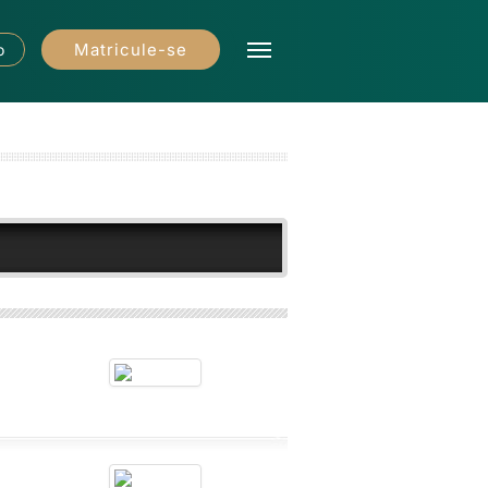
Matricule-se
o