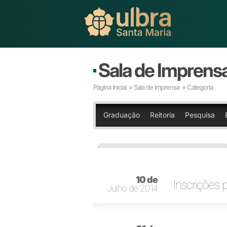
Sala de Imprens
Página Inicial
»
Sala de Imprensa
» Categoria
Graduação
Reitoria
Pesquisa
10 de
Inscrições 
Julho de 2014