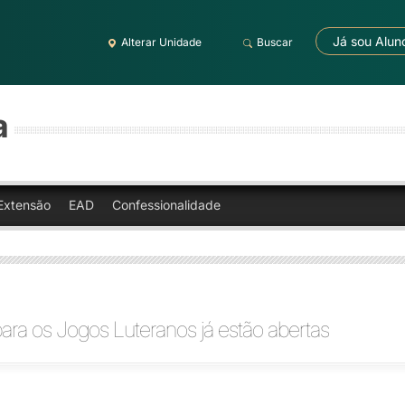
Já sou Alun
Alterar Unidade
Buscar
a
Extensão
EAD
Confessionalidade
para os Jogos Luteranos já estão abertas