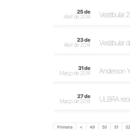
25 de
Vestibular
Abril de 2014
23 de
Vestibular
Abril de 2014
31 de
Anderson Y
Março de 2014
27 de
ULBRA rece
Março de 2014
Primeira
<
49
50
51
5