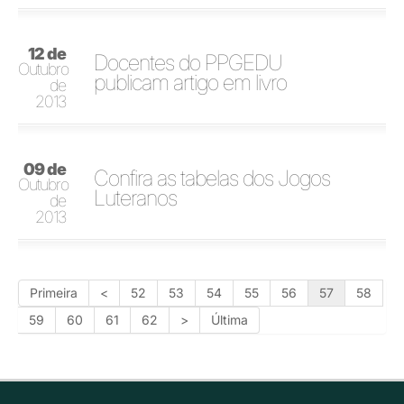
12 de
Docentes do PPGEDU
Outubro
publicam artigo em livro
de
2013
09 de
Confira as tabelas dos Jogos
Outubro
Luteranos
de
2013
Primeira
<
52
53
54
55
56
57
58
59
60
61
62
>
Última