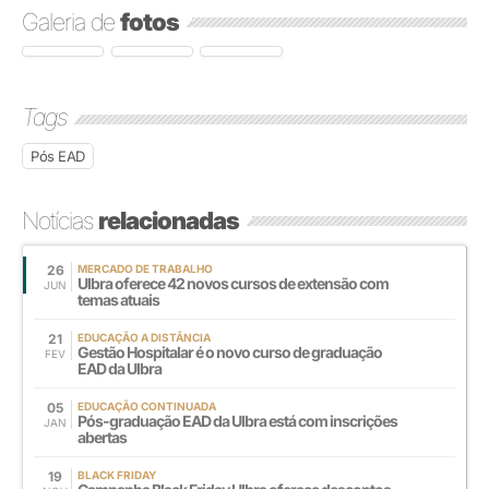
Galeria de
fotos
Tags
Pós EAD
Notícias
relacionadas
26
MERCADO DE TRABALHO
Ulbra oferece 42 novos cursos de extensão com
JUN
temas atuais
21
EDUCAÇÃO A DISTÂNCIA
Gestão Hospitalar é o novo curso de graduação
FEV
EAD da Ulbra
05
EDUCAÇÃO CONTINUADA
Pós-graduação EAD da Ulbra está com inscrições
JAN
abertas
19
BLACK FRIDAY