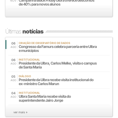
Campanha Black Friday Ulbra oferece descontos
NOV
de 40% para novos alunos
Últimas
notícias
06
CRIAÇÃO DE OBSERVATÓRIO DE DADOS
Congresso da Famurs celebra parceria entre Ulbra
AGO
e municípios
06
INSTITUCIONAL
Presidente da Ulbra, Carlos Melke, visita o campus
AGO
de Santa Maria
05
DIÁLOGO
Presidente da Ulbra recebe visita institucional do
AGO
ex-ministro Carlos Marun
04
INSTITUCIONAL
Ulbra Santa Maria recebe visita do
AGO
superintendente Jairo Jorge
ver mais »