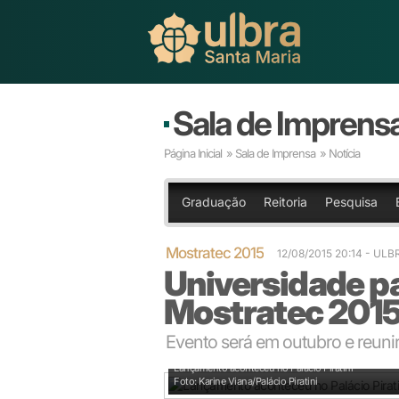
Sala de Imprens
Página Inicial
»
Sala de Imprensa
» Notícia
Graduação
Reitoria
Pesquisa
Mostratec 2015
12/08/2015 20:14
- ULB
Universidade pa
Mostratec 201
Evento será em outubro e reuni
Lançamento aconteceu no Palácio Piratini
Foto: Karine Viana/Palácio Piratini