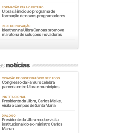
FORMAÇÃO PARA O FUTURO
Ulbra dá início ao programa de
formação de novos programadores
REDE DE INOVAÇÃO
Ideathon na Ulbra Canoas promove
maratona de soluções inovadoras
mas
notícias
CRIAÇÃO DE OBSERVATÓRIO DE DADOS
Congresso da Famurs celebra
parceria entre Ulbra e municípios
INSTITUCIONAL
Presidente da Ulbra, Carlos Melke,
visita o campus de Santa Maria
DIÁLOGO
Presidente da Ulbra recebe visita
institucional do ex-ministro Carlos
Marun