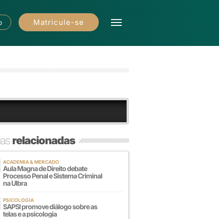
Matricule-se
o
ias
relacionadas
ACADEMIA & MERCADO
Aula Magna de Direito debate
Processo Penal e Sistema Criminal
na Ulbra
PSICOLOGIA
SAPSI promove diálogo sobre as
telas e a psicologia