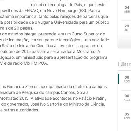
ciência e tecnologia do País, e que neste
04
s pavilhões da FENAC, em Novo Hamburgo (RS). Para a
ABR
extrema importância, tanto pelas relações de parcerias que
a possibilidade de divulgar a Universidade para um público
29
ais de 20 países.
OUT
a de estudos integral presencial em um Curso Superior de
sas de incubação, em seu parque tecnológico. Uma novidade
Salão de Iniciação Científica Jr, eventos integrantes da
tubro de 2015 passam a ser afiliados à Mostratec. A
ulgação, um miniestúdio para a apresentação do programa
Últi
 TV e da rádio Mix FM POA.
06
AGO
Marcos Fernando Ziemer, acompanhado do diretor do campus
rdenadora de Pesquisa do campus Canoas, Soraia
06
ostratec 2015. A atividade aconteceu no Palácio Piratini,
AGO
o governador, José Ivo Sartori e do Ministro da Ciência,
e outras autoridades.
05
AGO