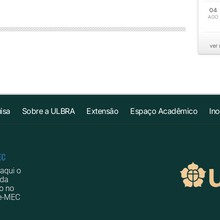
04
AGO
ver
isa
Sobre a ULBRA
Extensão
Espaço Acadêmico
In