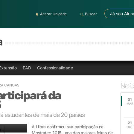
Já sou Alun
Alterar Unidade
Buscar
a
Extensão
EAD
Confessionalidade
Notíc
RA CANOAS
rticipará da
31
5
MAR
rá estudantes de mais de 20 países
21
A Ulbra confirmou sua participação na
OUT
Mostratec 2015, uma das maiores feiras de