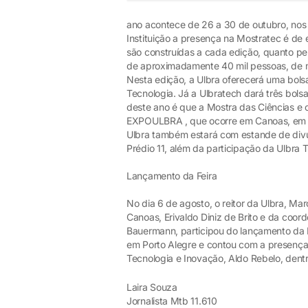
ano acontece de 26 a 30 de outubro, no
Instituição a presença na Mostratec é de 
são construídas a cada edição, quanto pel
de aproximadamente 40 mil pessoas, de m
Nesta edição, a Ulbra oferecerá uma bols
Tecnologia. Já a Ulbratech dará três bol
deste ano é que a Mostra das Ciências e o 
EXPOULBRA , que ocorre em Canoas, em ou
Ulbra também estará com estande de div
Prédio 11, além da participação da Ulbra
Lançamento da Feira
No dia 6 de agosto, o reitor da Ulbra, 
Canoas, Erivaldo Diniz de Brito e da coo
Bauermann, participou do lançamento da M
em Porto Alegre e contou com a presença d
Tecnologia e Inovação, Aldo Rebelo, dentr
Laira Souza
Jornalista Mtb 11.610