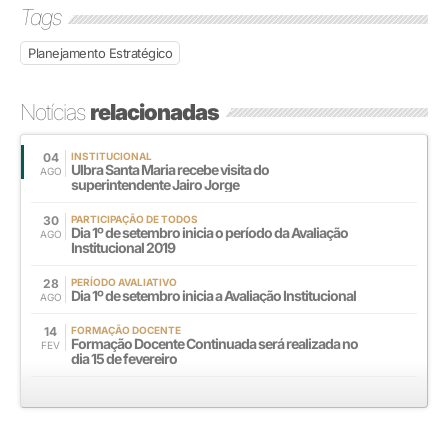
Tags
Planejamento Estratégico
Notícias
relacionadas
04
INSTITUCIONAL
Ulbra Santa Maria recebe visita do
AGO
superintendente Jairo Jorge
30
PARTICIPAÇÃO DE TODOS
Dia 1º de setembro inicia o período da Avaliação
AGO
Institucional 2019
28
PERÍODO AVALIATIVO
Dia 1º de setembro inicia a Avaliação Institucional
AGO
14
FORMAÇÃO DOCENTE
Formação Docente Continuada será realizada no
FEV
dia 15 de fevereiro