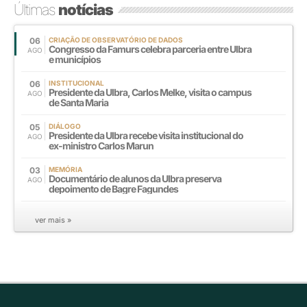
Últimas
notícias
06
CRIAÇÃO DE OBSERVATÓRIO DE DADOS
Congresso da Famurs celebra parceria entre Ulbra
AGO
e municípios
06
INSTITUCIONAL
Presidente da Ulbra, Carlos Melke, visita o campus
AGO
de Santa Maria
05
DIÁLOGO
Presidente da Ulbra recebe visita institucional do
AGO
ex-ministro Carlos Marun
03
MEMÓRIA
Documentário de alunos da Ulbra preserva
AGO
depoimento de Bagre Fagundes
ver mais »