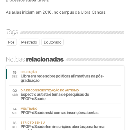
As aulas iniciam em 2016, no campus da Ulbra Canoas.
Tags
Pós
Mestrado
Doutorado
Notícias
relacionadas
19
EDUCAÇÃO
Ulbra em rede sobre políticas afirmativas na pós-
DEZ
graduação
02
DIA DE CONSCIENTIZAÇÃO DO AUTISMO
Espectro autista é tema de pesquisas do
ABR
PPGProSaúde
14
MESTRADO
PPGPróSaúde está com as inscrições abertas
MAI
18
STRICTO SENSU
PPGProSaúde tem inscrições abertas para turma
DEZ