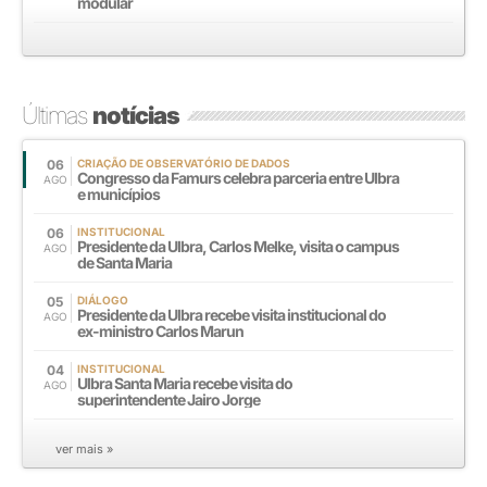
modular
Últimas
notícias
06
CRIAÇÃO DE OBSERVATÓRIO DE DADOS
Congresso da Famurs celebra parceria entre Ulbra
AGO
e municípios
06
INSTITUCIONAL
Presidente da Ulbra, Carlos Melke, visita o campus
AGO
de Santa Maria
05
DIÁLOGO
Presidente da Ulbra recebe visita institucional do
AGO
ex-ministro Carlos Marun
04
INSTITUCIONAL
Ulbra Santa Maria recebe visita do
AGO
superintendente Jairo Jorge
ver mais »