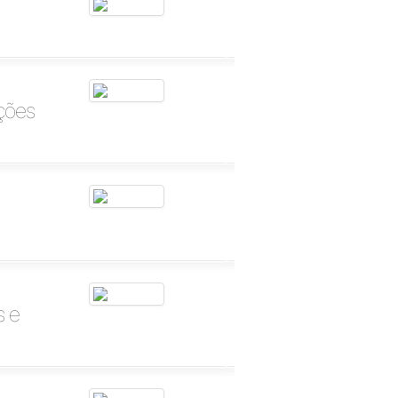
ções
s e