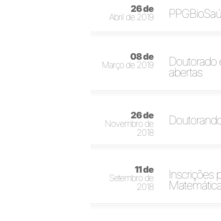
26 de
PPGBioSaúd
Abril de 2019
08 de
Doutorado 
Março de 2019
abertas
26 de
Doutorandos
Novembro de
2018
11 de
Inscrições 
Setembro de
Matemátic
2018