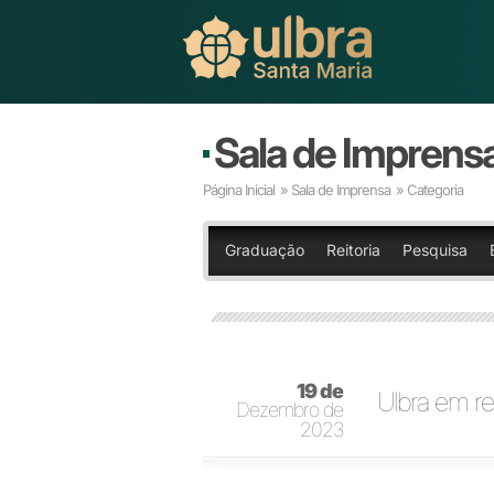
Sala de Imprens
Página Inicial
»
Sala de Imprensa
» Categoria
Graduação
Reitoria
Pesquisa
19 de
Ulbra em re
Dezembro de
2023