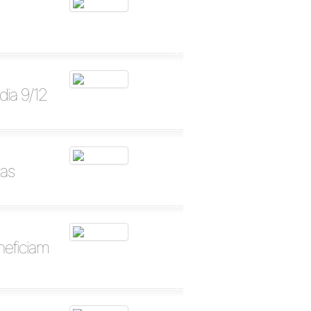
ia 9/12
tas
neficiam