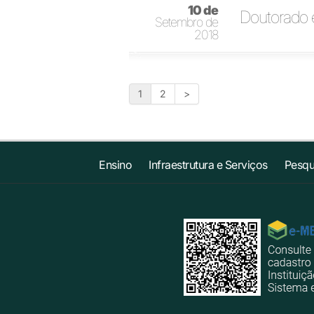
10 de
Doutorado 
Setembro de
2018
1
2
>
Ensino
Infraestrutura e Serviços
Pesqu