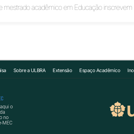
e mestrado acadêmico em Educação inscrevem 
isa
Sobre a ULBRA
Extensão
Espaço Acadêmico
In