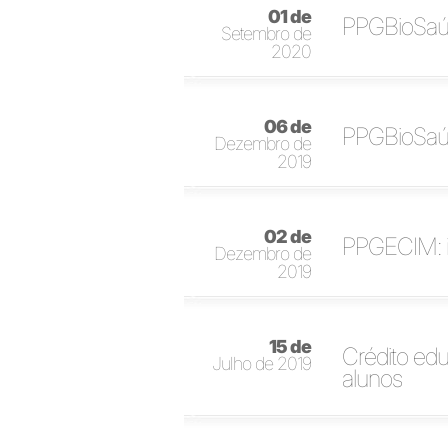
01 de
PPGBioSaúd
Setembro de
2020
06 de
PPGBioSaúd
Dezembro de
2019
02 de
PPGECIM: i
Dezembro de
2019
15 de
Crédito edu
Julho de 2019
alunos