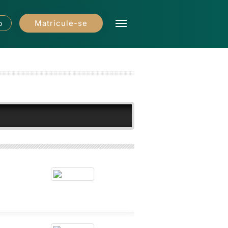
Matricule-se
o