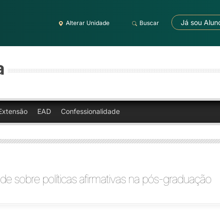
Já sou Alun
Alterar Unidade
Buscar
a
Extensão
EAD
Confessionalidade
de sobre políticas afirmativas na pós-graduação