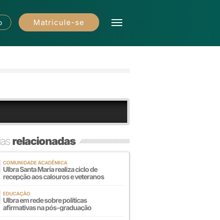
Matricule-se
o
ias
relacionadas
COMUNIDADE ACADÊMICA
Ulbra Santa Maria realiza ciclo de
recepção aos calouros e veteranos
EDUCAÇÃO
Ulbra em rede sobre políticas
afirmativas na pós-graduação