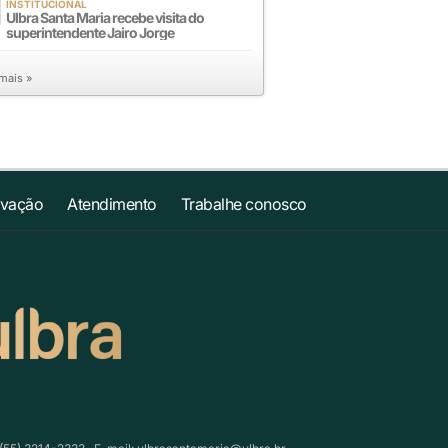
INSTITUCIONAL
Ulbra Santa Maria recebe visita do
superintendente Jairo Jorge
 mais »
ovação
Atendimento
Trabalhe conosco