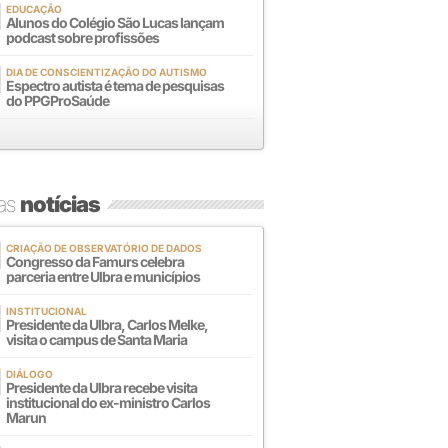
EDUCAÇÃO
Alunos do Colégio São Lucas lançam
podcast sobre profissões
DIA DE CONSCIENTIZAÇÃO DO AUTISMO
Espectro autista é tema de pesquisas
do PPGProSaúde
mas
notícias
CRIAÇÃO DE OBSERVATÓRIO DE DADOS
Congresso da Famurs celebra
parceria entre Ulbra e municípios
INSTITUCIONAL
Presidente da Ulbra, Carlos Melke,
visita o campus de Santa Maria
DIÁLOGO
Presidente da Ulbra recebe visita
institucional do ex-ministro Carlos
Marun