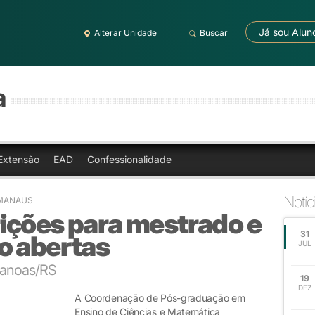
Já sou Alun
Alterar Unidade
Buscar
a
Extensão
EAD
Confessionalidade
Notíc
 MANAUS
ições para mestrado e
31
o abertas
JUL
Canoas/RS
19
DEZ
A Coordenação de Pós-graduação em
Ensino de Ciências e Matemática