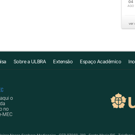
04
AGO
ver
isa
Sobre a ULBRA
Extensão
Espaço Acadêmico
In