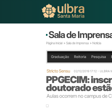
Sala de Imprens
Página Inicial
»
Sala de Imprensa
» Notícia
Graduação
Reitoria
Pesquisa
Stricto Sensu
02/12/2019 17:12
- ULBRA
PPGECIM: inscr
doutorado estã
Aulas ocorrem no campus de 