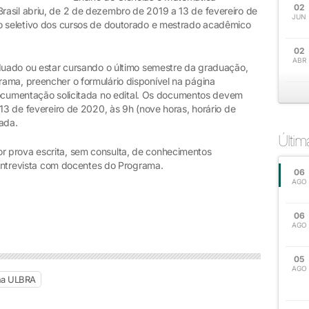
02
asil abriu, de 2 de dezembro de 2019 a 13 de fevereiro de
JUN
so seletivo dos cursos de doutorado e mestrado acadêmico
02
ABR
aduado ou estar cursando o último semestre da graduação,
ama, preencher o formulário disponível na página
documentação solicitada no edital. Os documentos devem
 13 de fevereiro de 2020, às 9h (nove horas, horário de
mada.
Últi
 prova escrita, sem consulta, de conhecimentos
e entrevista com docentes do Programa.
06
AGO
06
AGO
05
AGO
na ULBRA