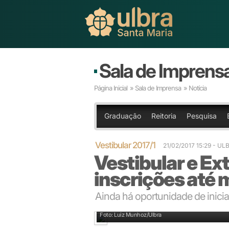
Sala de Imprens
Página Inicial
»
Sala de Imprensa
» Notícia
Graduação
Reitoria
Pesquisa
Vestibular 2017/1
21/02/2017 15:29
- UL
Vestibular e Ex
inscrições até 
Ainda há oportunidade de inicia
Vestibulandos e ingressantes pelo Extravestibular a
Foto: Luiz Munhoz/Ulbra