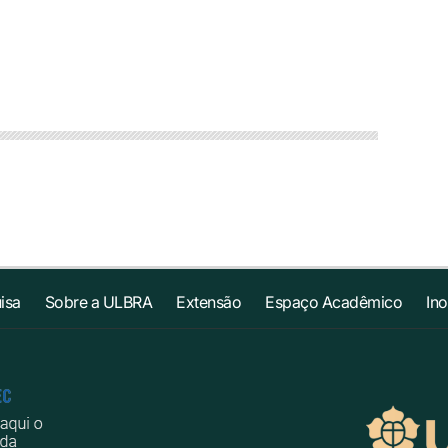
isa
Sobre a ULBRA
Extensão
Espaço Acadêmico
In