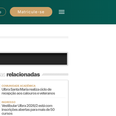
Matricule-se
o
ias
relacionadas
COMUNIDADE ACADÊMICA
Ulbra Santa Maria realiza ciclo de
recepção aos calouros e veteranos
INGRESSO
Vestibular Ulbra 2026/2 está com
inscrições abertas para mais de 50
cursos