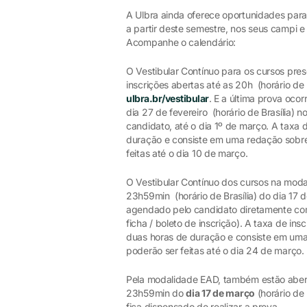
A Ulbra ainda oferece oportunidades para
a partir deste semestre, nos seus campi e
Acompanhe o calendário:
O Vestibular Contínuo para os cursos pres
inscrições abertas até as 20h (horário de B
ulbra.br/vestibular
. E a última prova ocor
dia 27 de fevereiro (horário de Brasília)
candidato, até o dia 1º de março. A taxa 
duração e consiste em uma redação sobre
feitas até o dia 10 de março.
O Vestibular Contínuo dos cursos na modal
23h59min (horário de Brasília) do dia 17
agendado pelo candidato diretamente com
ficha / boleto de inscrição). A taxa de i
duas horas de duração e consiste em uma
poderão ser feitas até o dia 24 de março.
Pela modalidade EAD, também estão aberta
23h59min do
dia 17 de março
(horário de 
fica dispensado de realizar a prova.