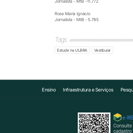
Jornalista - MtB -11.772
Rosa Maria Ignácio
Jornalista - MtB - 5.785
Tags
Estude na ULBRA
Vestibular
Ensino
Infraestrutura e Serviços
Pesqu