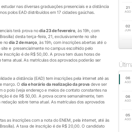
 estudar nas diversas graduações presenciais e a distância
21
 nos polos EAD distribuídos em 17 cidades gaúchas.
AGO
02
enciais terá prova no
dia 23 de fevereiro
, às 19h, com
JUN
rasília) desta terça-feira, 21, exclusivamente no site
re no
dia 2 de março
, às 19h, com inscrições abertas até o
 no site e presencialmente no campus escolhido pelo
de inscrição é de R$ 50,00. A prova tem duas horas de
 tema atual. As matrículas dos aprovados poderão ser
Últi
idade a distância (EAD) tem inscrições pela internet até as
06
AGO
 de março. O
dia e horário da realização da prova
deve ser
 o polo (veja endereço e meios de contato constantes na
nscrição é de R$ 50,00. A prova ocorre semanalmente, tem
06
AGO
 redação sobre tema atual. As matrículas dos aprovados
05
AGO
s as inscrições com a nota do ENEM, pela internet, até às
Brasília). A taxa de inscrição é de R$ 20,00. O candidato