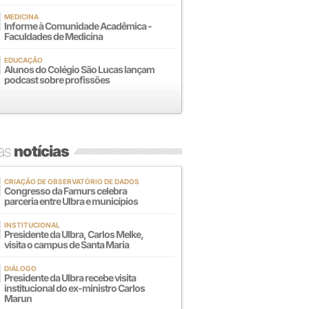
MEDICINA
Informe à Comunidade Acadêmica -
Faculdades de Medicina
EDUCAÇÃO
Alunos do Colégio São Lucas lançam
podcast sobre profissões
mas
notícias
CRIAÇÃO DE OBSERVATÓRIO DE DADOS
Congresso da Famurs celebra
parceria entre Ulbra e municípios
INSTITUCIONAL
Presidente da Ulbra, Carlos Melke,
visita o campus de Santa Maria
DIÁLOGO
Presidente da Ulbra recebe visita
institucional do ex-ministro Carlos
Marun