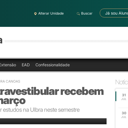
Já sou Alun
Alterar Unidade
Buscar
a
Extensão
EAD
Confessionalidade
Notíc
BRA CANOAS
travestibular recebem
31
março
JUL
r estudos na Ulbra neste semestre
30
inda podem iniciar estudos na Ulbra
JUL