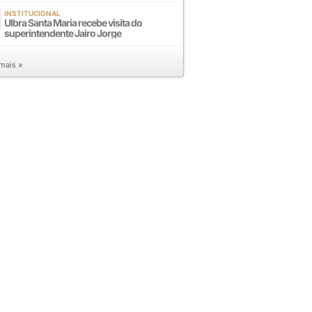
INSTITUCIONAL
Ulbra Santa Maria recebe visita do
superintendente Jairo Jorge
 mais »