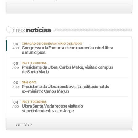
Últimas
notícias
06
CRIAÇÃO DE OBSERVATÓRIO DE DADOS
Congresso da Famurs celebra parceria entre Ulbra
AGO
e municípios
06
INSTITUCIONAL
Presidente da Ulbra, Carlos Melke, visita o campus
AGO
de Santa Maria
05
DIÁLOGO
Presidente da Ulbra recebe visita institucional do
AGO
ex-ministro Carlos Marun
04
INSTITUCIONAL
Ulbra Santa Maria recebe visita do
AGO
superintendente Jairo Jorge
ver mais »