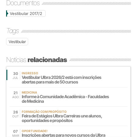
Documentos
Vestibular 2017/2
Tags
Vestibular
Notícias
relacionadas
30
INGRESSO
Vestibular Ulbra 2026/2 está com inscrições
JUL
abertas para mais de 50 cursos
21
MEDICINA
Informe à Comunidade Acadêmica - Faculdades
AGO
de Medicina
26
FORMAÇÃO COM PROPÓSITO
Feira de Estágios Ulbra Carreiras une alunos,
OUT
oportunidades e propósitos
07
OPORTUNIDADE!
Inscrições abertas para novos cursos da Ulbra
MAR