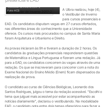
Vestibular de Inverno 2017-2
A Ulbra realizou, hoje (4),
Foto: ACS
o Vestibular de Inverno
para cursos presenciais e
EAD. Os candidatos disputam vagas em 27 cursos ofertados,
nas diferentes áreas do conhecimento que a Universidade
oferece. Os cursos mais procurados no campus de Santa Maria
foram Arquitetura e Urbanismo e Direito.
As provas iniciaram às 9h e tiveram a duração de 2 horas. Os
candidatos às graduações presenciais responderam questões
de Matemática e Língua Portuguesa e fizeram uma redação. Já
para a EAD, os candidatos concorrem às vagas através de uma
redação. Os que se inscreveram para concorrer com a nota do
Exame Nacional do Ensino Médio (Enem) ficam dispensados da
realização da prova.
O candidato ao curso de Ciências Biológicas, Leonardo dos
Santos Rodrigues, julgou o tema da redação acessível. "Escolhi o
tema que julguei mais acessível por estar acompanhando as
notícias diariamente", declarou o vestibulando. Na modalidade
EAD, o candidato opta entre dois temas oferecidos para fazer a