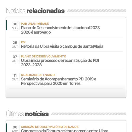
Notícias
relacionadas
30
POR UNANIMIDADE
Plano de Desenvolvimento Institucional 2023-
MAR
2028 é aprovado
25
PDI
Reitoria da Ulbra visita o campus de Santa Maria
OUT
07
PLANO DE DESENVOLVIMENTO
Ulbra inicia processo de reconstrução do PDI
OUT
2023-2028
11
QUALIDADE DE ENSINO
Seminário de Acompanhamento PDI 2019 e
OUT
Perspectivas para 2020 em Torres
Últimas
notícias
06
CRIAÇÃO DE OBSERVATÓRIO DE DADOS
Congresso da Famurs celebra parceria entre Ulbra
AGO