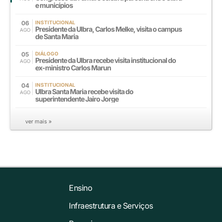
e municípios
06
INSTITUCIONAL
Presidente da Ulbra, Carlos Melke, visita o campus
AGO
de Santa Maria
05
DIÁLOGO
Presidente da Ulbra recebe visita institucional do
AGO
ex-ministro Carlos Marun
04
INSTITUCIONAL
Ulbra Santa Maria recebe visita do
AGO
superintendente Jairo Jorge
ver mais »
Ensino
Infraestrutura e Serviços