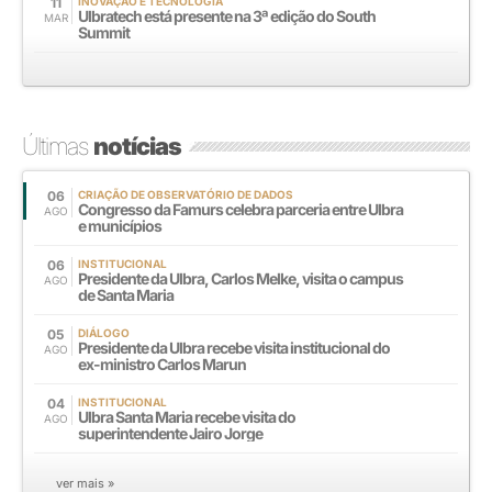
11
INOVAÇÃO E TECNOLOGIA
Ulbratech está presente na 3ª edição do South
MAR
Summit
Últimas
notícias
06
CRIAÇÃO DE OBSERVATÓRIO DE DADOS
Congresso da Famurs celebra parceria entre Ulbra
AGO
e municípios
06
INSTITUCIONAL
Presidente da Ulbra, Carlos Melke, visita o campus
AGO
de Santa Maria
05
DIÁLOGO
Presidente da Ulbra recebe visita institucional do
AGO
ex-ministro Carlos Marun
04
INSTITUCIONAL
Ulbra Santa Maria recebe visita do
AGO
superintendente Jairo Jorge
ver mais »