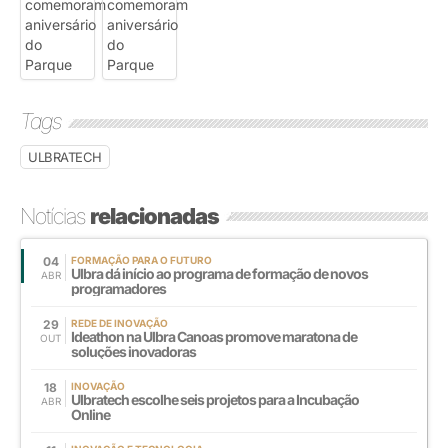
Tags
ULBRATECH
Notícias
relacionadas
04
FORMAÇÃO PARA O FUTURO
Ulbra dá início ao programa de formação de novos
ABR
programadores
29
REDE DE INOVAÇÃO
Ideathon na Ulbra Canoas promove maratona de
OUT
soluções inovadoras
18
INOVAÇÃO
Ulbratech escolhe seis projetos para a Incubação
ABR
Online