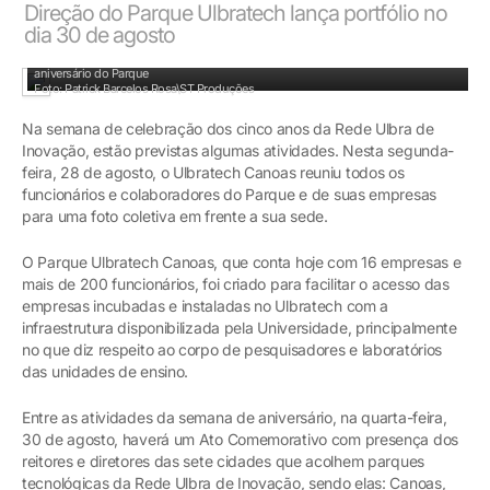
Direção do Parque Ulbratech lança portfólio no
dia 30 de agosto
Diretores e colaboradores das empresas da Ulbratech Canoas comemoram
aniversário do Parque
Foto: Patrick Barcelos Rosa\ST Produções
Na semana de celebração dos cinco anos da Rede Ulbra de
Inovação, estão previstas algumas atividades. Nesta segunda-
feira, 28 de agosto, o Ulbratech Canoas reuniu todos os
funcionários e colaboradores do Parque e de suas empresas
para uma foto coletiva em frente a sua sede.
O Parque Ulbratech Canoas, que conta hoje com 16 empresas e
mais de 200 funcionários, foi criado para facilitar o acesso das
empresas incubadas e instaladas no Ulbratech com a
infraestrutura disponibilizada pela Universidade, principalmente
no que diz respeito ao corpo de pesquisadores e laboratórios
das unidades de ensino.
Entre as atividades da semana de aniversário, na quarta-feira,
30 de agosto, haverá um Ato Comemorativo com presença dos
reitores e diretores das sete cidades que acolhem parques
tecnológicas da Rede Ulbra de Inovação, sendo elas: Canoas,