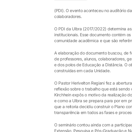
(PDI). O evento aconteceu no auditório da
colaboradores.
O PDI da Ulbra (2017/2022) determina as g
institucionais. Esse documento contém o
comunidade acadêmica e que são referênc
A elaboração do documento buscou, de fo
de professores, alunos, colaboradores, g
e dos polos de Educação a Distância. O obje
construídas em cada Unidade.
O Pastor Herivelton Regiani fez a abertu
reflexão sobre o trabalho que está sendo
Kirchhein expôs o motivo da realização d
e como a Ulbra se prepara para por em pr
que a reitoria decidiu construir o Plano
transparência em todos as fases e proces
O seminário contou ainda com a partici
Extensão, Pesquisa e Pós-Graduação e Na