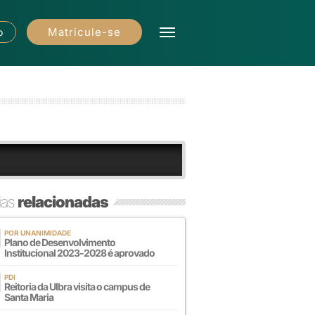
Matricule-se
o
ias
relacionadas
POR UNANIMIDADE
Plano de Desenvolvimento
Institucional 2023-2028 é aprovado
PDI
Reitoria da Ulbra visita o campus de
Santa Maria