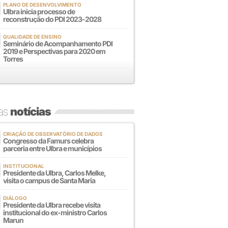
PLANO DE DESENVOLVIMENTO
Ulbra inicia processo de
reconstrução do PDI 2023-2028
QUALIDADE DE ENSINO
Seminário de Acompanhamento PDI
2019 e Perspectivas para 2020 em
Torres
mas
notícias
CRIAÇÃO DE OBSERVATÓRIO DE DADOS
Congresso da Famurs celebra
parceria entre Ulbra e municípios
INSTITUCIONAL
Presidente da Ulbra, Carlos Melke,
visita o campus de Santa Maria
DIÁLOGO
Presidente da Ulbra recebe visita
institucional do ex-ministro Carlos
Marun