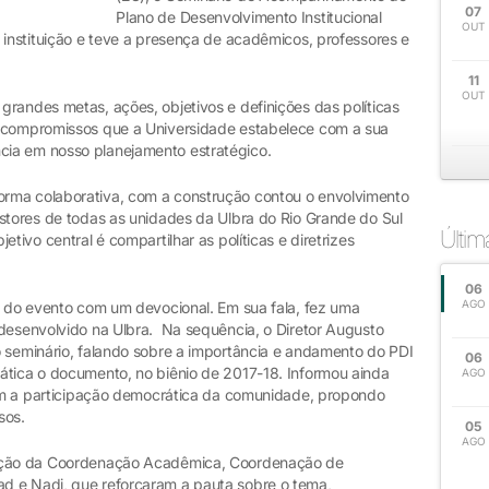
07
Plano de Desenvolvimento Institucional
OUT
 instituição e teve a presença de acadêmicos, professores e
11
OUT
randes metas, ações, objetivos e definições das políticas
s compromissos que a Universidade estabelece com a sua
ia em nosso planejamento estratégico.
rma colaborativa, com a construção contou o envolvimento
estores de todas as unidades da Ulbra do Rio Grande do Sul
Últi
tivo central é compartilhar as políticas e diretrizes
06
AGO
ra do evento com um devocional. Em sua fala, fez uma
 desenvolvido na Ulbra. Na sequência, o Diretor Augusto
o seminário, falando sobre a importância e andamento do PDI
06
ática o documento, no biênio de 2017-18. Informou ainda
AGO
 com a participação democrática da comunidade, propondo
sos.
05
AGO
pação da Coordenação Acadêmica, Coordenação de
d e Nadi, que reforçaram a pauta sobre o tema,