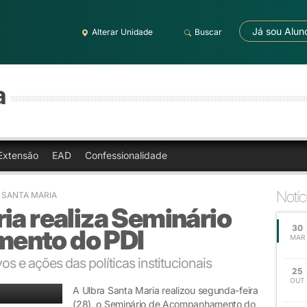
Já sou Alun
Alterar Unidade
Buscar
a
Extensão
EAD
Confessionalidade
Notíc
 SANTA MARIA
ia realiza Seminário
30
ento do PDI
MAR
os e ações das políticas institucionais
25
OUT
A Ulbra Santa Maria realizou segunda-feira
(28), o Seminário de Acompanhamento do