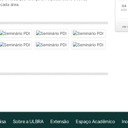
 cada área.
04
AGO
ver
isa
Sobre a ULBRA
Extensão
Espaço Acadêmico
In