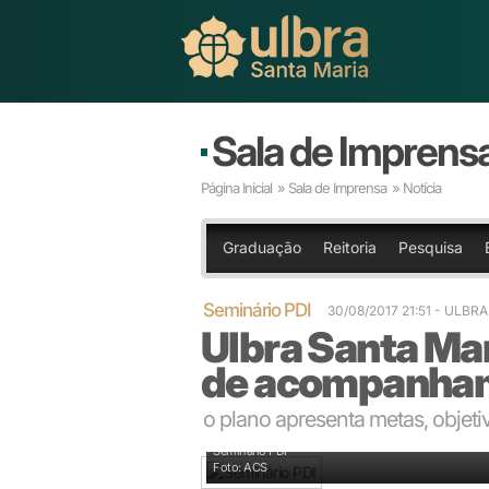
Sala de Imprens
Página Inicial
»
Sala de Imprensa
» Notícia
Graduação
Reitoria
Pesquisa
Seminário PDI
30/08/2017 21:51
- ULBRA
Ulbra Santa Mar
de acompanham
o plano apresenta metas, objetiv
Seminário PDI
Foto: ACS