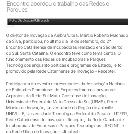
Encontro abordou o trabalho das Redes e
Parques
Márcio Marchado (4° da esquerda para direita) representou a Ulbratech no evento
Foto: Divulgação/Ulbratech
O diretor de Inovação da Aelbra/Ulbra, Márcio Roberto Machado
da Silva, participou, no último dia 19 de setembro, do 2º
Encontro Catarinense de Incubadoras realizado em São Bento
do Sul, Santa Catarina. O encontro teve como tema central O
funcionamento das Redes de Incubadoras e Parques
Tecnológicos enquanto políticas e programas de Estado, e foi
promovido pela Rede Catarinense de Inovação - Receptei.
Participaram do evento representantes da Associação Nacional
de Entidades Promotoras de Empreendimentos Inovadores -
Anprotec, da Rede Sul-Mato-Grossense de Inovação,
Universidade Federal de Mato Grosso do Sul (UFMS), Rede
Mineira de Inovação, Universidade da Região de Joinville -
UNIVILLE, Universidade Tecnológica Federal do Paraná - UTFPR,
Rede Catarinense de Inovação - Receptei, da Rede Gaucha de
Incubadoras de Empresas e Parques Tecnológicos - REGINP, e
da Rede Ulbra de Inovação - Ulbratech.