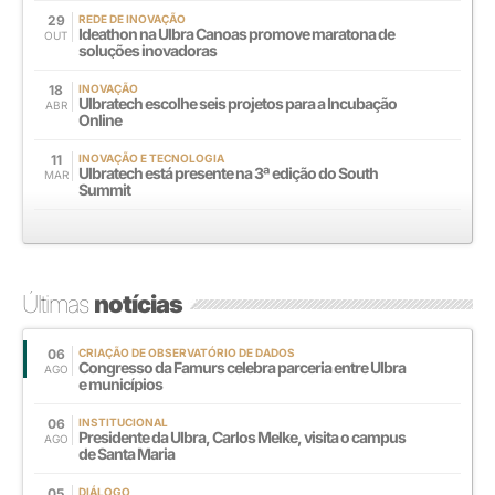
29
REDE DE INOVAÇÃO
Ideathon na Ulbra Canoas promove maratona de
OUT
soluções inovadoras
18
INOVAÇÃO
Ulbratech escolhe seis projetos para a Incubação
ABR
Online
11
INOVAÇÃO E TECNOLOGIA
Ulbratech está presente na 3ª edição do South
MAR
Summit
Últimas
notícias
06
CRIAÇÃO DE OBSERVATÓRIO DE DADOS
Congresso da Famurs celebra parceria entre Ulbra
AGO
e municípios
06
INSTITUCIONAL
Presidente da Ulbra, Carlos Melke, visita o campus
AGO
de Santa Maria
05
DIÁLOGO