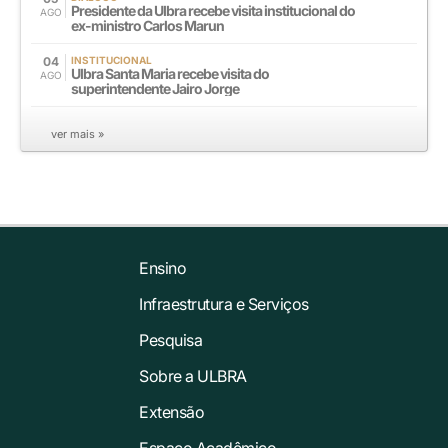
Presidente da Ulbra recebe visita institucional do
AGO
ex-ministro Carlos Marun
04
INSTITUCIONAL
Ulbra Santa Maria recebe visita do
AGO
superintendente Jairo Jorge
ver mais »
Ensino
Infraestrutura e Serviços
Pesquisa
Sobre a ULBRA
Extensão
Espaço Acadêmico