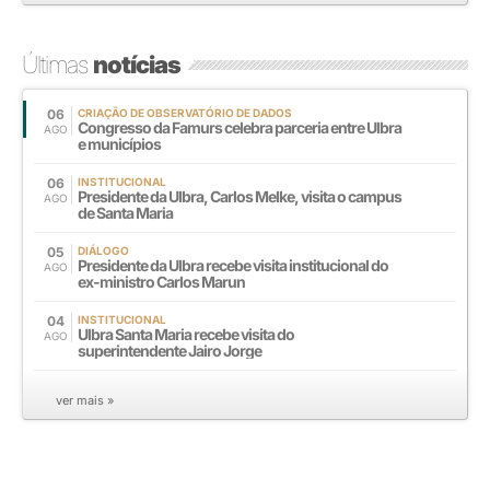
Últimas
notícias
06
CRIAÇÃO DE OBSERVATÓRIO DE DADOS
Congresso da Famurs celebra parceria entre Ulbra
AGO
e municípios
06
INSTITUCIONAL
Presidente da Ulbra, Carlos Melke, visita o campus
AGO
de Santa Maria
05
DIÁLOGO
Presidente da Ulbra recebe visita institucional do
AGO
ex-ministro Carlos Marun
04
INSTITUCIONAL
Ulbra Santa Maria recebe visita do
AGO
superintendente Jairo Jorge
ver mais »