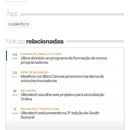
Tags
ULBRATECH
Notícias
relacionadas
04
FORMAÇÃO PARA O FUTURO
Ulbra dá início ao programa de formação de novos
ABR
programadores
29
REDE DE INOVAÇÃO
Ideathon na Ulbra Canoas promove maratona de
OUT
soluções inovadoras
18
INOVAÇÃO
Ulbratech escolhe seis projetos para a Incubação
ABR
Online
11
INOVAÇÃO E TECNOLOGIA
Ulbratech está presente na 3ª edição do South
MAR
Summit