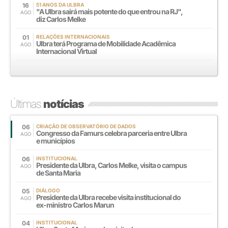
16
51 ANOS DA ULBRA
"A Ulbra sairá mais potente do que entrou na RJ",
AGO
diz Carlos Melke
01
RELAÇÕES INTERNACIONAIS
Ulbra terá Programa de Mobilidade Acadêmica
AGO
Internacional Virtual
Últimas
notícias
06
CRIAÇÃO DE OBSERVATÓRIO DE DADOS
Congresso da Famurs celebra parceria entre Ulbra
AGO
e municípios
06
INSTITUCIONAL
Presidente da Ulbra, Carlos Melke, visita o campus
AGO
de Santa Maria
05
DIÁLOGO
Presidente da Ulbra recebe visita institucional do
AGO
ex-ministro Carlos Marun
04
INSTITUCIONAL