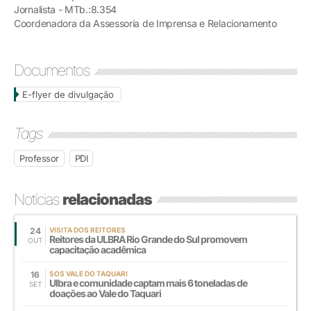
Jornalista - MTb.:8.354
Coordenadora da Assessoria de Imprensa e Relacionamento
Documentos
E-flyer de divulgação
Tags
Professor
PDI
Notícias
relacionadas
24
VISITA DOS REITORES
Reitores da ULBRA Rio Grande do Sul promovem
OUT
capacitação acadêmica
16
SOS VALE DO TAQUARI
Ulbra e comunidade captam mais 6 toneladas de
SET
doações ao Vale do Taquari