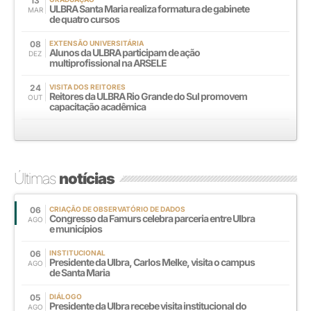
13
ULBRA Santa Maria realiza formatura de gabinete
MAR
de quatro cursos
08
EXTENSÃO UNIVERSITÁRIA
Alunos da ULBRA participam de ação
DEZ
multiprofissional na ARSELE
24
VISITA DOS REITORES
Reitores da ULBRA Rio Grande do Sul promovem
OUT
capacitação acadêmica
Últimas
notícias
06
CRIAÇÃO DE OBSERVATÓRIO DE DADOS
Congresso da Famurs celebra parceria entre Ulbra
AGO
e municípios
06
INSTITUCIONAL
Presidente da Ulbra, Carlos Melke, visita o campus
AGO
de Santa Maria
05
DIÁLOGO
Presidente da Ulbra recebe visita institucional do
AGO