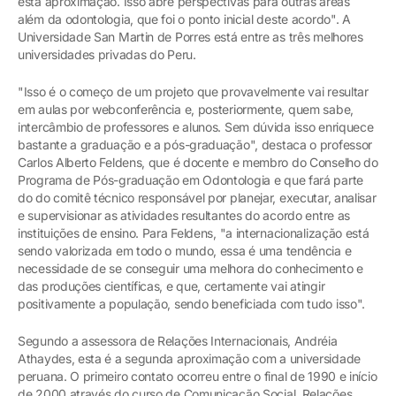
esta aproximação. Isso abre perspectivas para outras áreas
além da odontologia, que foi o ponto inicial deste acordo". A
Universidade San Martin de Porres está entre as três melhores
universidades privadas do Peru.
"Isso é o começo de um projeto que provavelmente vai resultar
em aulas por webconferência e, posteriormente, quem sabe,
intercâmbio de professores e alunos. Sem dúvida isso enriquece
bastante a graduação e a pós-graduação", destaca o professor
Carlos Alberto Feldens, que é docente e membro do Conselho do
Programa de Pós-graduação em Odontologia e que fará parte
do do comitê técnico responsável por planejar, executar, analisar
e supervisionar as atividades resultantes do acordo entre as
instituições de ensino. Para Feldens, "a internacionalização está
sendo valorizada em todo o mundo, essa é uma tendência e
necessidade de se conseguir uma melhora do conhecimento e
das produções científicas, e que, certamente vai atingir
positivamente a população, sendo beneficiada com tudo isso".
Segundo a assessora de Relações Internacionais, Andréia
Athaydes, esta é a segunda aproximação com a universidade
peruana. O primeiro contato ocorreu entre o final de 1990 e início
de 2000 através do curso de Comunicação Social, Relações