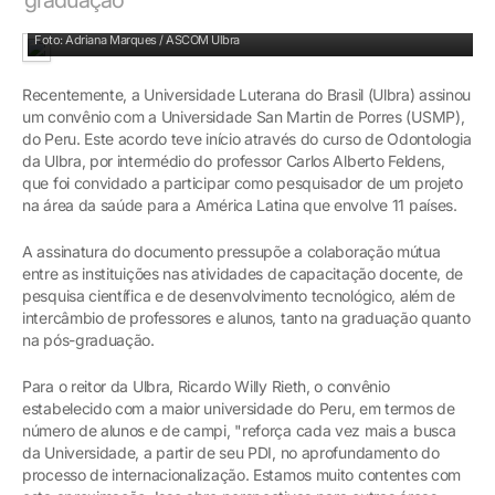
Ulbra será parceira de instituição peruana que é destaque entre as IES particulares
Foto: Adriana Marques / ASCOM Ulbra
Recentemente, a Universidade Luterana do Brasil (Ulbra) assinou
um convênio com a Universidade San Martin de Porres (USMP),
do Peru. Este acordo teve início através do curso de Odontologia
da Ulbra, por intermédio do professor Carlos Alberto Feldens,
que foi convidado a participar como pesquisador de um projeto
na área da saúde para a América Latina que envolve 11 países.
A assinatura do documento pressupõe a colaboração mútua
entre as instituições nas atividades de capacitação docente, de
pesquisa científica e de desenvolvimento tecnológico, além de
intercâmbio de professores e alunos, tanto na graduação quanto
na pós-graduação.
Para o reitor da Ulbra, Ricardo Willy Rieth, o convênio
estabelecido com a maior universidade do Peru, em termos de
número de alunos e de campi, "reforça cada vez mais a busca
da Universidade, a partir de seu PDI, no aprofundamento do
processo de internacionalização. Estamos muito contentes com