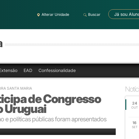
Já sou Alun
Alterar Unidade
Buscar
a
Extensão
EAD
Confessionalidade
Notíc
BRA SANTA MARIA
ticipa de Congresso
24
o Uruguai
OUT
o e políticas públicas foram apresentados
16
SET