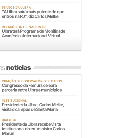
51 ANOS DA ULBRA
"A Ulbra sairá mais potente do que
entrou na RJ", diz Carlos Melke
RELAÇÕES INTERNACIONAIS
Ulbra terá Programa de Mobilidade
Acadêmica Internacional Virtual
mas
notícias
CRIAÇÃO DE OBSERVATÓRIO DE DADOS
Congresso da Famurs celebra
parceria entre Ulbra e municípios
INSTITUCIONAL
Presidente da Ulbra, Carlos Melke,
visita o campus de Santa Maria
DIÁLOGO
Presidente da Ulbra recebe visita
institucional do ex-ministro Carlos
Marun