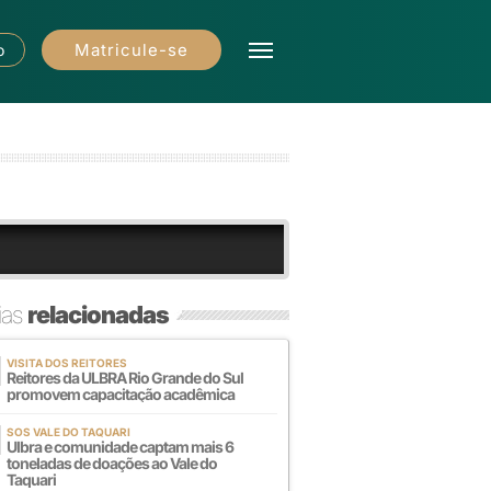
Matricule-se
o
ias
relacionadas
VISITA DOS REITORES
Reitores da ULBRA Rio Grande do Sul
promovem capacitação acadêmica
SOS VALE DO TAQUARI
Ulbra e comunidade captam mais 6
toneladas de doações ao Vale do
Taquari