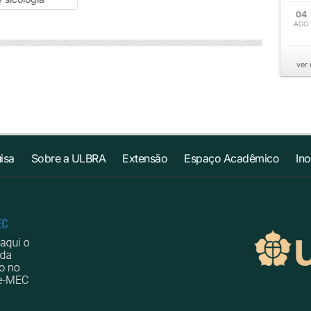
04
AGO
ver
isa
Sobre a ULBRA
Extensão
Espaço Acadêmico
In