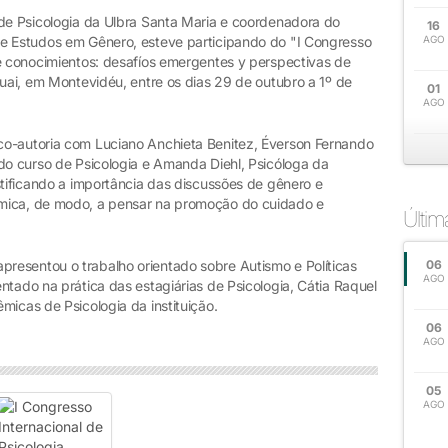
 de Psicologia da Ulbra Santa Maria e coordenadora do
16
de Estudos em Gênero, esteve participando do "I Congresso
AGO
de conocimientos: desafíos emergentes y perspectivas de
uai, em Montevidéu, entre os dias 29 de outubro a 1º de
01
AGO
co-autoria com Luciano Anchieta Benitez, Éverson Fernando
 do curso de Psicologia e Amanda Diehl, Psicóloga da
stificando a importância das discussões de gênero e
mica, de modo, a pensar na promoção do cuidado e
Últi
resentou o trabalho orientado sobre Autismo e Políticas
06
AGO
ntado na prática das estagiárias de Psicologia, Cátia Raquel
micas de Psicologia da instituição.
06
AGO
05
AGO