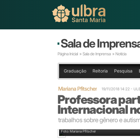
Sala de Imprens
Página Inicial
»
Sala de Imprensa
» Notícia
Graduação
Reitoria
Pesquisa
Mariana Pfitscher
19/11/2018 14:22
- UL
Professora par
Internacional n
trabalhos sobre gênero e autism
I Congresso Internacional de Psicologia
Foto: Mariana Pfitscher