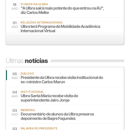
16
51 ANOS DA ULBRA
"A Ulbra sairá mais potente do que entrou na RJ",
AGO
diz Carlos Melke
01
RELAÇÕES INTERNACIONAIS
Ulbra terá Programa de Mobilidade Acadêmica
AGO
Internacional Virtual
Últimas
notícias
05
DIÁLOGO
Presidente da Ulbra recebe visita institucional do
AGO
ex-ministro Carlos Marun
04
INSTITUCIONAL
Ulbra Santa Maria recebe visita do
AGO
superintendente Jairo Jorge
03
MEMÓRIA
Documentário de alunos da Ulbra preserva
AGO
depoimento de Bagre Fagundes
03
PALAVRA DO PRESIDENTE