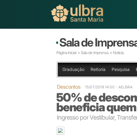
Sala de Imprens
Página Inicial
»
Sala de Imprensa
» Notícia
Graduação
Reitoria
Pesquisa
Descontos
15/07/2019 14:00 - AELBRA
50% de descon
beneficia quem
Ingresso por Vestibular, Trans