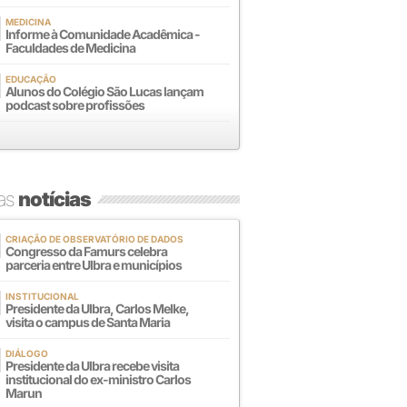
MEDICINA
Informe à Comunidade Acadêmica -
Faculdades de Medicina
EDUCAÇÃO
Alunos do Colégio São Lucas lançam
podcast sobre profissões
mas
notícias
CRIAÇÃO DE OBSERVATÓRIO DE DADOS
Congresso da Famurs celebra
parceria entre Ulbra e municípios
INSTITUCIONAL
Presidente da Ulbra, Carlos Melke,
visita o campus de Santa Maria
DIÁLOGO
Presidente da Ulbra recebe visita
institucional do ex-ministro Carlos
Marun