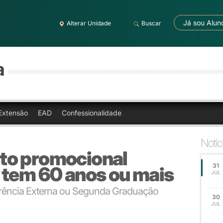
Já sou Alun
Alterar Unidade
Buscar
a
Extensão
EAD
Confessionalidade
Notíc
to promocional
31
 tem 60 anos ou mais
JUL
ferência Externa ou Segunda Graduação
30
JUL