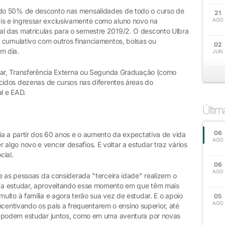
do 50% de desconto nas mensalidades de todo o curso de
21
s e ingressar exclusivamente como aluno novo na
AGO
 final das matrículas para o semestre 2019/2. O desconto Ulbra
 cumulativo com outros financiamentos, bolsas ou
02
m dia.
JUN
ular, Transferência Externa ou Segunda Graduação (como
ecidos dezenas de cursos nas diferentes áreas do
l e EAD.
Últi
06
ia a partir dos 60 anos e o aumento da expectativa de vida
AGO
lgo novo e vencer desafios. E voltar a estudar traz vários
cial.
06
AGO
e as pessoas da considerada "terceira idade" realizem o
 a estudar, aproveitando esse momento em que têm mais
ito à família e agora terão sua vez de estudar. E o apoio
05
AGO
 incentivando os pais a frequentarem o ensino superior, até
s podem estudar juntos, como em uma aventura por novas