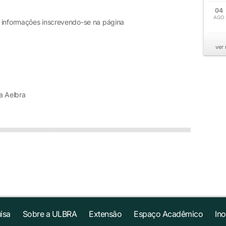
04
AGO
 informações inscrevendo-se na página
ver
a Aelbra
isa
Sobre a ULBRA
Extensão
Espaço Acadêmico
In