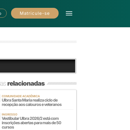
Matricule-se
o
ias
relacionadas
COMUNIDADE ACADÊMICA
Ulbra Santa Maria realiza ciclo de
recepção aos calouros e veteranos
INGRESSO
Vestibular Ulbra 2026/2 está com
inscrições abertas para mais de 50
cursos