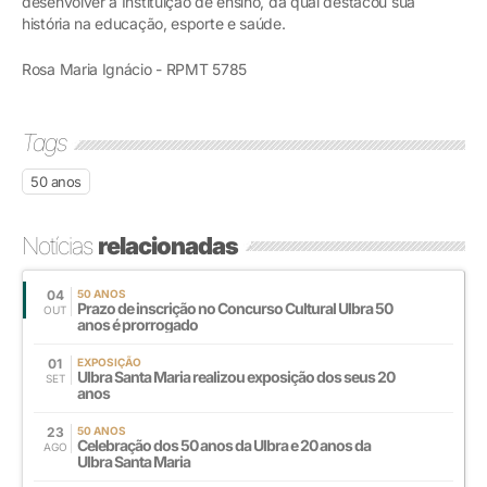
desenvolver a Instituição de ensino, da qual destacou sua
história na educação, esporte e saúde.
Rosa Maria Ignácio - RPMT 5785
Tags
50 anos
Notícias
relacionadas
04
50 ANOS
Prazo de inscrição no Concurso Cultural Ulbra 50
OUT
anos é prorrogado
01
EXPOSIÇÃO
Ulbra Santa Maria realizou exposição dos seus 20
SET
anos
23
50 ANOS
Celebração dos 50 anos da Ulbra e 20 anos da
AGO
Ulbra Santa Maria