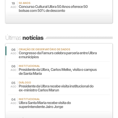
19
50 ANOS
Concurso Cultural Ulbra 50 Anos oferece 50
AGO
bolsas com 50% de desconto
Últimas
notícias
06
CRIAÇÃO DE OBSERVATÓRIO DE DADOS
Congresso da Famurs celebra parceria entre Ulbra
AGO
e municípios
06
INSTITUCIONAL
Presidente da Ulbra, Carlos Melke, visita o campus
AGO
de Santa Maria
05
DIÁLOGO
Presidente da Ulbra recebe visita institucional do
AGO
ex-ministro Carlos Marun
04
INSTITUCIONAL
Ulbra Santa Maria recebe visita do
AGO
superintendente Jairo Jorge