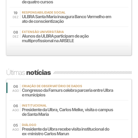
de quatro cursos
19
RESPONSABILIDADE SOCIAL
ULBRA Santa Maria inaugura Banco Vermelho em
DEZ
ato de conscientização
08
EXTENSÃO UNIVERSITÁRIA
Alunos da ULBRA participam de ação
DEZ
multiprofissional na ARSELE
Últimas
notícias
06
CRIAÇÃO DE OBSERVATÓRIO DE DADOS
Congresso da Famurs celebra parceria entre Ulbra
AGO
e municípios
06
INSTITUCIONAL
Presidente da Ulbra, Carlos Melke, visita o campus
AGO
de Santa Maria
05
DIÁLOGO
Presidente da Ulbra recebe visita institucional do
AGO
ex-ministro Carlos Marun