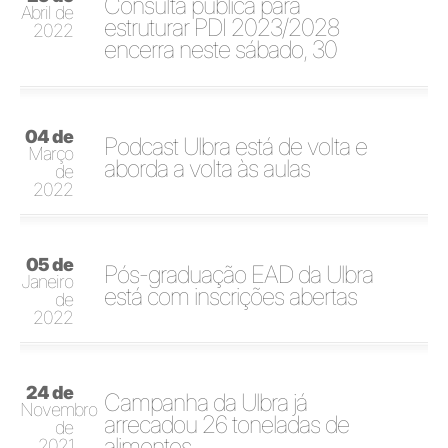
Consulta pública para
Abril de
estruturar PDI 2023/2028
2022
encerra neste sábado, 30
04 de
Podcast Ulbra está de volta e
Março
aborda a volta às aulas
de
2022
05 de
Pós-graduação EAD da Ulbra
Janeiro
está com inscrições abertas
de
2022
24 de
Campanha da Ulbra já
Novembro
arrecadou 26 toneladas de
de
alimentos
2021