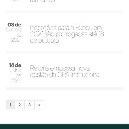
08 de
Inscrições para a Expoulbra
Outubro
2021 são prorrogadas até 18
de
de outubro
2021
14 de
Reitoria empossa nova
Julho
gestão da CPA Institucional
de
2021
1
2
3
>