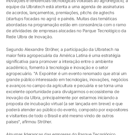
inovações e tendências tecnológicas voltadas ao agronegócio, a
equipe da Ulbratech está atenta a uma agenda de assinaturas
de acordos, lançamentos, premiações, pitchs de agtechs
(startups focadas no agro) e painéis. Muitas das temáticas
abordadas na programação estão em consonância com o ramo
de atividades de empresas alocadas no Parque Tecnológico da
Rede Ulbra de Inovação.
Segundo Alexandre Ströher, a participação da Ulbratech na
maior feira agropecuária da América Latina é uma estratégia
significativa para promover a interação entre o ambiente
acadêmico, fomento à tecnologia e inovação e o setor
agropecuário. "A Expointer é um evento renomado que atrai um
grande público interessado em tecnologias, inovações, negócios
e avanços no campo da agricultura e pecuária e se torna uma
excelente oportunidade para divulgarmos o ecossistema de
inovação da Ulbra, principalmente por estarmos iniciando a
proposta de incubação virtual (a ser lançada em breve) e que
poderá atender ao público do evento, composto por expositores
e visitantes de todo o Brasil e até mesmo vindo de outros
países", afirmou Ströher.
Algumas lideranças das empresas do Parque Tecnológico