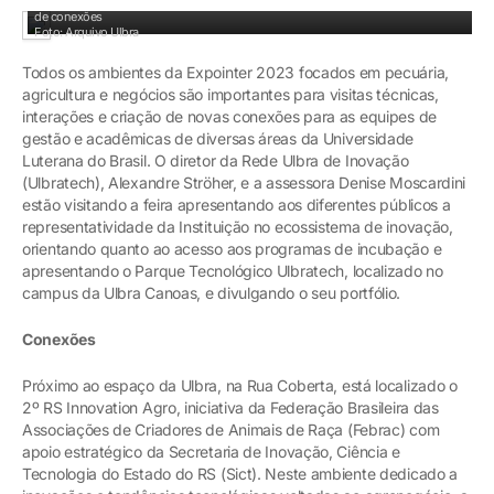
Visitas às empresas que pesquisam novas tecnologias fazem parte da prospecção
de conexões
Foto: Arquivo Ulbra
Todos os ambientes da Expointer 2023 focados em pecuária,
agricultura e negócios são importantes para visitas técnicas,
interações e criação de novas conexões para as equipes de
gestão e acadêmicas de diversas áreas da Universidade
Luterana do Brasil. O diretor da Rede Ulbra de Inovação
(Ulbratech), Alexandre Ströher, e a assessora Denise Moscardini
estão visitando a feira apresentando aos diferentes públicos a
representatividade da Instituição no ecossistema de inovação,
orientando quanto ao acesso aos programas de incubação e
apresentando o Parque Tecnológico Ulbratech, localizado no
campus da Ulbra Canoas, e divulgando o seu portfólio.
Conexões
Próximo ao espaço da Ulbra, na Rua Coberta, está localizado o
2º RS Innovation Agro, iniciativa da Federação Brasileira das
Associações de Criadores de Animais de Raça (Febrac) com
apoio estratégico da Secretaria de Inovação, Ciência e
Tecnologia do Estado do RS (Sict). Neste ambiente dedicado a