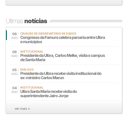
Últimas
notícias
06
CRIAÇÃO DE OBSERVATÓRIO DE DADOS
Congresso da Famurs celebra parceria entre Ulbra
AGO
e municípios
06
INSTITUCIONAL
Presidente da Ulbra, Carlos Melke, visita o campus
AGO
de Santa Maria
05
DIÁLOGO
Presidente da Ulbra recebe visita institucional do
AGO
ex-ministro Carlos Marun
04
INSTITUCIONAL
Ulbra Santa Maria recebe visita do
AGO
superintendente Jairo Jorge
ver mais »