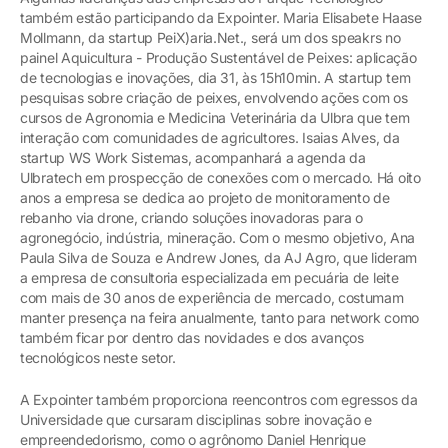
também estão participando da Expointer. Maria Elisabete Haase
Mollmann, da startup PeiX)aria.Net., será um dos speakrs no
painel Aquicultura - Produção Sustentável de Peixes: aplicação
de tecnologias e inovações, dia 31, às 15h10min. A startup tem
pesquisas sobre criação de peixes, envolvendo ações com os
cursos de Agronomia e Medicina Veterinária da Ulbra que tem
interação com comunidades de agricultores. Isaias Alves, da
startup WS Work Sistemas, acompanhará a agenda da
Ulbratech em prospecção de conexões com o mercado. Há oito
anos a empresa se dedica ao projeto de monitoramento de
rebanho via drone, criando soluções inovadoras para o
agronegócio, indústria, mineração. Com o mesmo objetivo, Ana
Paula Silva de Souza e Andrew Jones, da AJ Agro, que lideram
a empresa de consultoria especializada em pecuária de leite
com mais de 30 anos de experiência de mercado, costumam
manter presença na feira anualmente, tanto para network como
também ficar por dentro das novidades e dos avanços
tecnológicos neste setor.
A Expointer também proporciona reencontros com egressos da
Universidade que cursaram disciplinas sobre inovação e
empreendedorismo, como o agrônomo Daniel Henrique