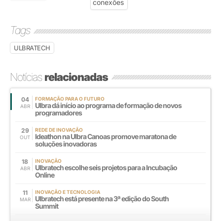
Tags
ULBRATECH
Notícias
relacionadas
04
FORMAÇÃO PARA O FUTURO
Ulbra dá início ao programa de formação de novos
ABR
programadores
29
REDE DE INOVAÇÃO
Ideathon na Ulbra Canoas promove maratona de
OUT
soluções inovadoras
18
INOVAÇÃO
Ulbratech escolhe seis projetos para a Incubação
ABR
Online
11
INOVAÇÃO E TECNOLOGIA
Ulbratech está presente na 3ª edição do South
MAR
Summit