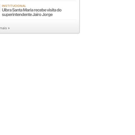
INSTITUCIONAL
Ulbra Santa Maria recebe visita do
superintendente Jairo Jorge
 mais »