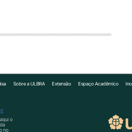
isa
Sobre a ULBRA
Extensão
Espaço Acadêmico
In