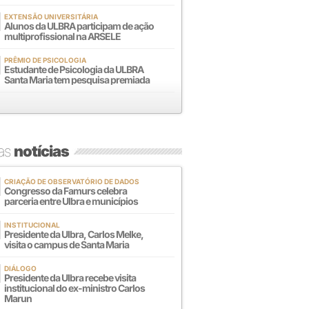
EXTENSÃO UNIVERSITÁRIA
Alunos da ULBRA participam de ação
multiprofissional na ARSELE
PRÊMIO DE PSICOLOGIA
Estudante de Psicologia da ULBRA
Santa Maria tem pesquisa premiada
mas
notícias
CRIAÇÃO DE OBSERVATÓRIO DE DADOS
Congresso da Famurs celebra
parceria entre Ulbra e municípios
INSTITUCIONAL
Presidente da Ulbra, Carlos Melke,
visita o campus de Santa Maria
DIÁLOGO
Presidente da Ulbra recebe visita
institucional do ex-ministro Carlos
Marun