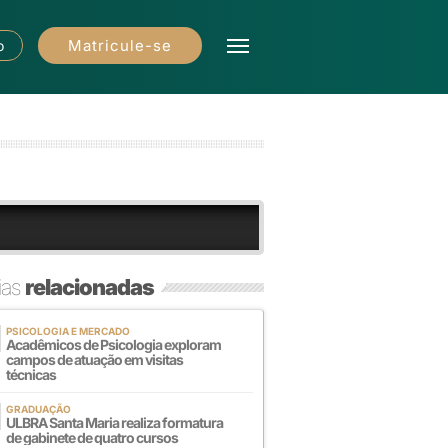
Matricule-se
o
ias
relacionadas
PSICOLOGIA E MERCADO
Acadêmicos de Psicologia exploram
campos de atuação em visitas
técnicas
GRADUAÇÃO
ULBRA Santa Maria realiza formatura
de gabinete de quatro cursos