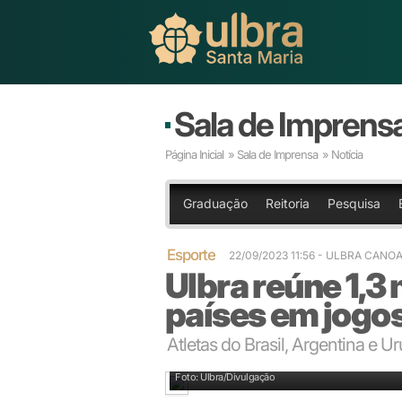
Sala de Imprens
Página Inicial
»
Sala de Imprensa
» Notícia
Graduação
Reitoria
Pesquisa
Esporte
22/09/2023 11:56 - ULBRA CANO
Ulbra reúne 1,3 
países em jogo
Atletas do Brasil, Argentina e 
Rústica está entre as competições dos estudantes
Foto: Ulbra/Divulgação