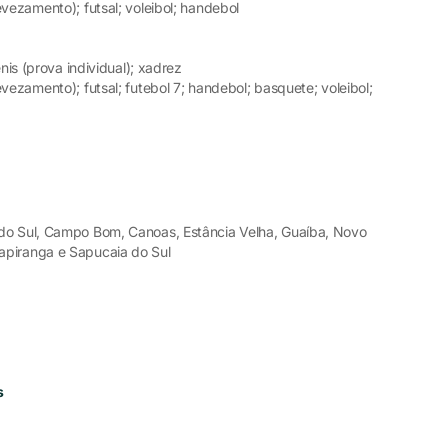
vezamento); futsal; voleibol; handebol
ênis (prova individual); xadrez
vezamento); futsal; futebol 7; handebol; basquete; voleibol;
do Sul, Campo Bom, Canoas, Estância Velha, Guaíba, Novo
apiranga e Sapucaia do Sul
s