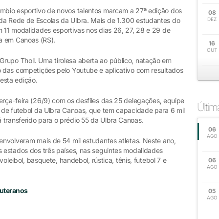
âmbio esportivo de novos talentos marcam a 27ª edição dos
08
da Rede de Escolas da Ulbra. Mais de 1.300 estudantes do
DEZ
m 11 modalidades esportivas nos dias 26, 27, 28 e 29 de
a em Canoas (RS).
16
OUT
rupo Tholl. Uma tirolesa aberta ao público, natação em
vo das competições pelo Youtube e aplicativo com resultados
esta edição.
erça-feira (26/9) com os desfiles das 25 delegações
,
equipe
Últi
o de futebol da Ulbra Canoas, que tem capacidade para 6 mil
 transferido para o prédio 55 da Ulbra Canoas.
06
AGO
 envolveram mais de 54 mil estudantes atletas. Neste ano,
s estados dos três países, nas seguintes modalidades
 voleibol, basquete, handebol, rústica, tênis, futebol 7 e
06
AGO
uteranos
05
AGO