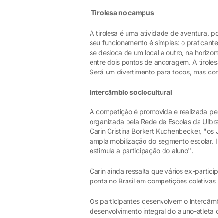
Tirolesa no campus
A tirolesa é uma atividade de aventura, 
seu funcionamento é simples: o praticante
se desloca de um local a outro, na horiz
entre dois pontos de ancoragem. A tirolesa
Será um divertimento para todos, mas com
Intercâmbio sociocultural
A competição é promovida e realizada pe
organizada pela Rede de Escolas da Ulbra
Carin Cristina Borkert Kuchenbecker, "os 
ampla mobilização do segmento escolar. I
estimula a participação do aluno''.
Carin ainda ressalta que vários ex-partic
ponta no Brasil em competições coletivas e
Os participantes desenvolvem o intercâmbi
desenvolvimento integral do aluno-atleta 