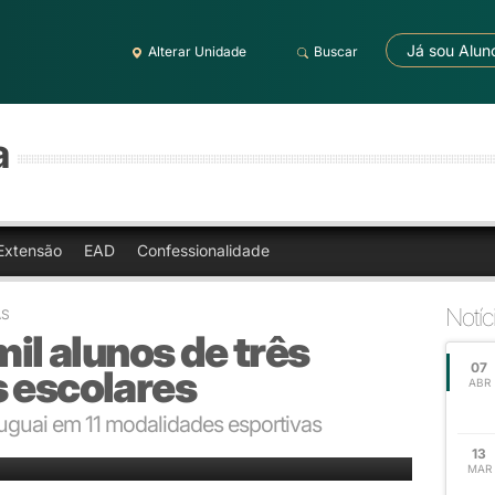
Já sou Alun
Alterar Unidade
Buscar
a
Extensão
EAD
Confessionalidade
Notíc
AS
mil alunos de três
07
s escolares
ABR
Uruguai em 11 modalidades esportivas
13
MAR