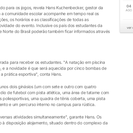
04
do para os jogos, revela Hans Kuchenbecker, gestor da
AGO
oda a comunidade escolar acompanhe em tempo real os
ões, os horários e as classificações de todas as
ovidade do evento. Inclusive os pais dos estudantes da
ver
e Norte do Brasil poderão também ficar informados através
rada para receber os estudantes. "A natação em piscina
o, e a novidade é que será aquecida por cinco bombas de
 a prática esportiva", conta Hans.
unos dois ginásios (um com sete e outro com quatro
dio de futebol com pista atlética, uma área de tatame com
s poliesportivas, uma quadra de tênis coberta, uma pista
ento e um percurso interno no campus para rústica.
iversas atividades simultaneamente", garante Hans. Os
o à disposição alojamento, situado dentro do complexo da