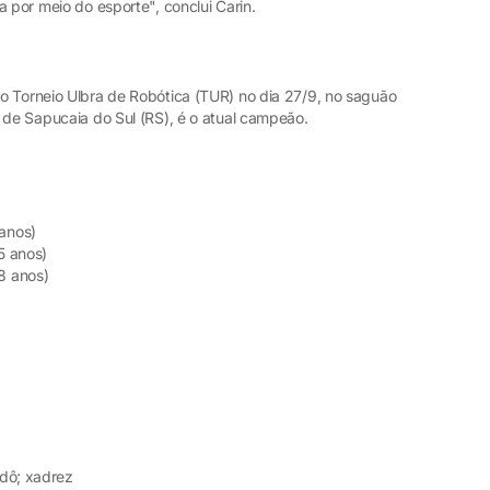
a por meio do esporte", conclui Carin.
o Torneio Ulbra de Robótica (TUR) no dia 27/9, no saguão
 de Sapucaia do Sul (RS), é o atual campeão.
 anos)
5 anos)
8 anos)
udô; xadrez