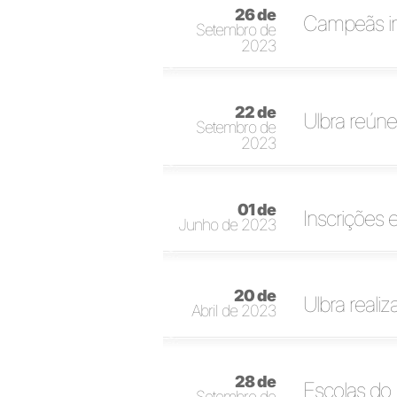
26 de
Campeãs in
Setembro de
2023
22 de
Ulbra reúne
Setembro de
2023
01 de
Inscrições 
Junho de 2023
20 de
Ulbra reali
Abril de 2023
28 de
Escolas do 
Setembro de