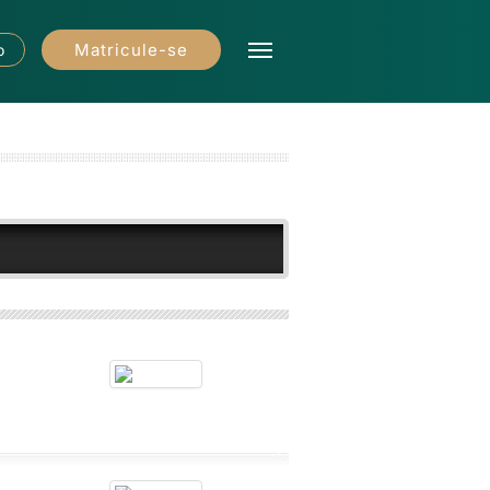
Matricule-se
o