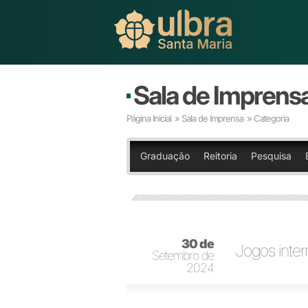
Sala de Imprens
Página Inicial
»
Sala de Imprensa
» Categoria
Graduação
Reitoria
Pesquisa
30 de
Jogos inter
Setembro de
2024