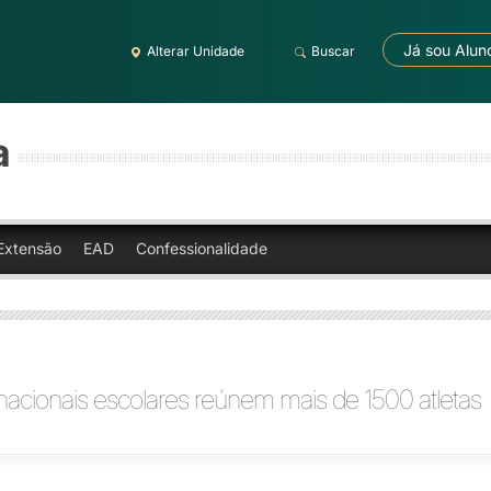
Já sou Alun
Alterar Unidade
Buscar
a
Extensão
EAD
Confessionalidade
nacionais escolares reúnem mais de 1500 atletas