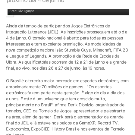
Torneio também para o público em geral
Foto: Divulgação
Ainda dá tempo de participar dos Jogos Eletrônicos de
Integração Luteranos (JEIL). As inscrições prosseguem até o dia
4 de junho. O torneio nacional é aberto para todas as pessoas
interessadas e tem excelente premiação. As modalidades da
nova competição nacional são Stumble Guys, Minecraft, FIFA 23
e League of Legends. A promoção é da Rede de Escolas da
Ulbra. As qualificatórias ocorrem de 12 a 21 de junho e a grande
final, ao vivo, nos dias 26 e 27 de junho, às 19 horas.
O Brasil é o terceiro maior mercado em esportes eletrônicos, com
aproximadamente 70 milhões de gamers. "Os esportes
eletrônicos fazem parte desta geração. É algo do dia a dia dos
alunos. E este é um universo que tem crescido muito,
principalmente no Brasil", afirma Derik Dionizio, organizador de
torneios, CEO da Torneio de Jogos, apresentador e palestrante
na área, além de gamer. Derik será o apresentador da grande
final do JEIL e já esteve nos palcos da GameXP, Record TV,
Expocomics, ExpoCIEE, History Brasil e nos eventos da Torneio
de Jogos.