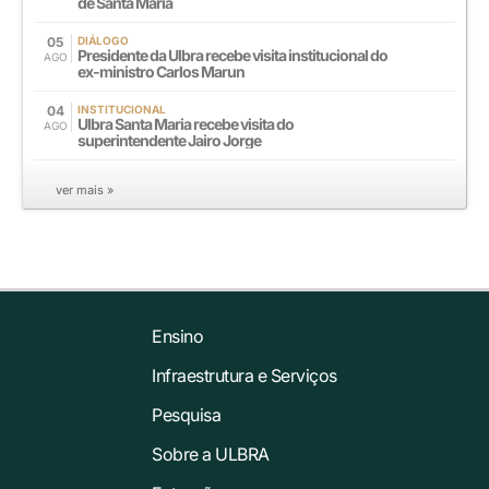
de Santa Maria
05
DIÁLOGO
Presidente da Ulbra recebe visita institucional do
AGO
ex-ministro Carlos Marun
04
INSTITUCIONAL
Ulbra Santa Maria recebe visita do
AGO
superintendente Jairo Jorge
ver mais »
Ensino
Infraestrutura e Serviços
Pesquisa
Sobre a ULBRA