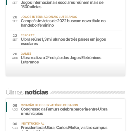
Jogos internacionais escolares reúnem mais de
SET
1500 atletas
26
JOGOS INTERNACIONAIS LUTERANOS
Campeãs invictas de 2022 buscam novo título no
SET
handebol feminino
22
ESPORTE
Ulbra reúne 1,3 mil alunos de três países em jogos
SET
escolares
20
GAMES
Ulbra realiza a 2ª edição dos Jogos Eletrônicos
ABR
Luteranos
Últimas
notícias
06
CRIAÇÃO DE OBSERVATÓRIO DE DADOS
Congresso da Famurs celebra parceria entre Ulbra
AGO
e municípios
06
INSTITUCIONAL
Presidente da Ulbra, Carlos Melke, visita o campus
AGO