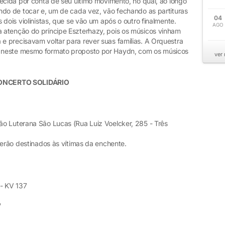
ecida por conta de seu último movimento, no qual, ao longo
ndo de tocar e, um de cada vez, vão fechando as partituras
04
dois violinistas, que se vão um após o outro finalmente.
AGO
 atenção do príncipe Eszterhazy, pois os músicos vinham
 precisavam voltar para rever suas famílias. A Orquestra
 neste mesmo formato proposto por Haydn, com os músicos
ver
ONCERTO SOLIDÁRIO
o Luterana São Lucas (Rua Luiz Voelcker, 285 - Três
serão destinados às vítimas da enchente.
- KV 137
"