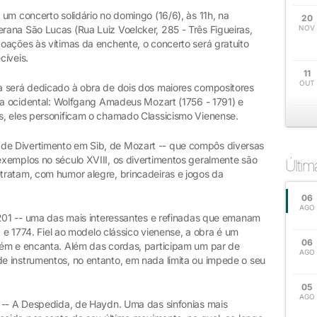
um concerto solidário no domingo (16/6), às 11h, na
20
ana São Lucas (Rua Luiz Voelcker, 285 - Três Figueiras,
NOV
oações às vítimas da enchente, o concerto será gratuito
cíveis.
11
OUT
a será dedicado à obra de dois dos maiores compositores
ica ocidental: Wolfgang Amadeus Mozart (1756 - 1791) e
s, eles personificam o chamado Classicismo Vienense.
e Divertimento em Sib, de Mozart -- que compôs diversas
xemplos no século XVIII, os divertimentos geralmente são
Últi
ratam, com humor alegre, brincadeiras e jogos da
06
AGO
201 -- uma das mais interessantes e refinadas que emanam
2 e 1774. Fiel ao modelo clássico vienense, a obra é um
06
tém e encanta. Além das cordas, participam um par de
AGO
 instrumentos, no entanto, em nada limita ou impede o seu
05
AGO
 -- A Despedida, de Haydn. Uma das sinfonias mais