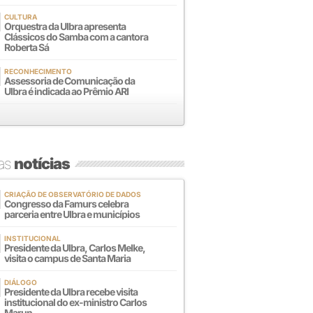
CULTURA
Orquestra da Ulbra apresenta
Clássicos do Samba com a cantora
Roberta Sá
RECONHECIMENTO
Assessoria de Comunicação da
Ulbra é indicada ao Prêmio ARI
mas
notícias
CRIAÇÃO DE OBSERVATÓRIO DE DADOS
Congresso da Famurs celebra
parceria entre Ulbra e municípios
INSTITUCIONAL
Presidente da Ulbra, Carlos Melke,
visita o campus de Santa Maria
DIÁLOGO
Presidente da Ulbra recebe visita
institucional do ex-ministro Carlos
Marun