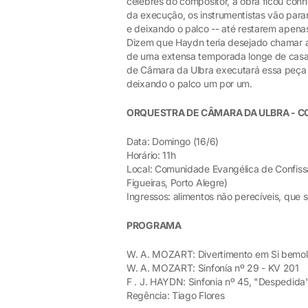
célebres do compositor, a obra ficou conh
da execução, os instrumentistas vão para
e deixando o palco -- até restarem apenas 
Dizem que Haydn teria desejado chamar a
de uma extensa temporada longe de casa e
de Câmara da Ulbra executará essa peça
deixando o palco um por um.
ORQUESTRA DE CÂMARA DA ULBRA - C
Data: Domingo (16/6)
Horário: 11h
Local: Comunidade Evangélica de Confissã
Figueiras, Porto Alegre)
Ingressos: alimentos não perecíveis, que 
PROGRAMA
W. A. MOZART: Divertimento em Si bemol
W. A. MOZART: Sinfonía nº 29 - KV 201
F . J. HAYDN: Sinfonia nº 45, "Despedida
Regência: Tiago Flores