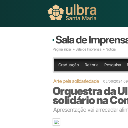
Sala de Imprens
Página Inicial
»
Sala de Imprensa
» Notícia
Graduação
Reitoria
Pesquisa
Arte pela solidariedade
05/06/2024 09
Orquestra da Ul
solidário na C
Apresentação vai arrecadar ali