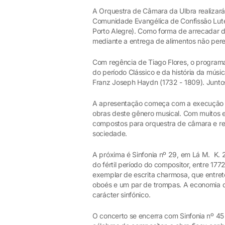
A Orquestra de Câmara da Ulbra realizará 
Comunidade Evangélica de Confissão Luter
Porto Alegre). Como forma de arrecadar d
mediante a entrega de alimentos não pere
Com regência de Tiago Flores, o program
do período Clássico e da história da mús
Franz Joseph Haydn (1732 - 1809). Junto
A apresentação começa com a execução d
obras deste gênero musical. Com muitos e
compostos para orquestra de câmara e ret
sociedade.
A próxima é Sinfonia nº 29, em Lá M. K. 
do fértil período do compositor, entre 177
exemplar de escrita charmosa, que entre
oboés e um par de trompas. A economia de
carácter sinfónico.
O concerto se encerra com Sinfonia nº 45