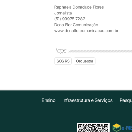
Raphaela Donaduce Flores
Jornalista
(51) 99975 7282
Dona Flor Comunicação
www.donaflorcomunicacao.com.br
Tags
SOS RS
Orquestra
Ensino
Infraestrutura e Serviços
Pesqu