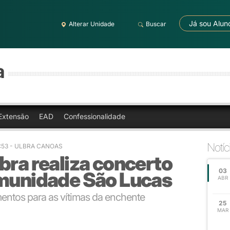
Já sou Alun
Alterar Unidade
Buscar
a
Extensão
EAD
Confessionalidade
Notíc
:53
- ULBRA CANOAS
bra realiza concerto
03
omunidade São Lucas
ABR
mentos para as vítimas da enchente
25
MAR