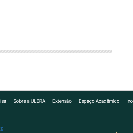
isa
Sobre a ULBRA
Extensão
Espaço Acadêmico
In