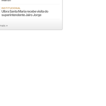
INSTITUCIONAL
Ulbra Santa Maria recebe visita do
superintendente Jairo Jorge
 mais »