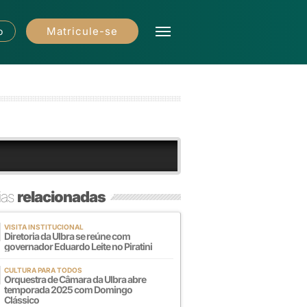
Matricule-se
o
ias
relacionadas
VISITA INSTITUCIONAL
Diretoria da Ulbra se reúne com
governador Eduardo Leite no Piratini
CULTURA PARA TODOS
Orquestra de Câmara da Ulbra abre
temporada 2025 com Domingo
Clássico