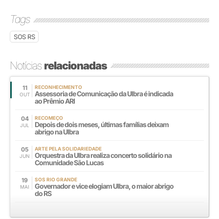
Tags
SOS RS
Notícias
relacionadas
11
RECONHECIMENTO
Assessoria de Comunicação da Ulbra é indicada
OUT
ao Prêmio ARI
04
RECOMEÇO
Depois de dois meses, últimas famílias deixam
JUL
abrigo na Ulbra
05
ARTE PELA SOLIDARIEDADE
Orquestra da Ulbra realiza concerto solidário na
JUN
Comunidade São Lucas
19
SOS RIO GRANDE
Governador e vice elogiam Ulbra, o maior abrigo
MAI
do RS