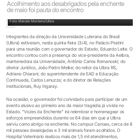
Acolhimento aos desabrigados pela enchente
de maio foi pauta do encontro
Reitor, diretor Jurídico e vice-presidente da Aelbra em reunião com o governador
Foto: Marcelo Monteiro/Ulbra
Integrantes da direção da Universidade Luterana do Brasil
(Ulbra) estiveram, nesta quinta-feira (3/4), no Palácio Piratini
para uma reunião com o governador do Estado, Eduardo Leite. O
encontro contou com a presença do vice-presidente da Aelbra,
mantenedora da Universidade, Antônio Carlos Romanoski; do
diretor Jurídico, João Pedro Melke; do reitor da Ulbra RS,
Adriano Chiarani; do superintendente de EAD e Educação
Continuada, Carlos Lenuzza; e do diretor de Relações
Institucionais, Ruy Irigaray.
Na ocasião, o governador foi convidado para participar de um
evento alusivo ao primeiro ano da maior tragédia já vivida no
Estado. "Vozes da Enchente" irá relembrar e homenagear os
esforços empreendidos durante os 64 dias em que a Ulbra
serviu como abrigo na enchente. No campus Canoas, cerca de 8
mil pessoas desalojadas e 3 mil animais foram acolhidos. O
Hospital Veterinário realizou mais de 1,5 mil atendimentos,