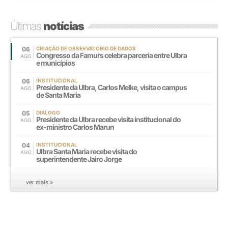
Últimas
notícias
06
CRIAÇÃO DE OBSERVATÓRIO DE DADOS
Congresso da Famurs celebra parceria entre Ulbra
AGO
e municípios
06
INSTITUCIONAL
Presidente da Ulbra, Carlos Melke, visita o campus
AGO
de Santa Maria
05
DIÁLOGO
Presidente da Ulbra recebe visita institucional do
AGO
ex-ministro Carlos Marun
04
INSTITUCIONAL
Ulbra Santa Maria recebe visita do
AGO
superintendente Jairo Jorge
ver mais »