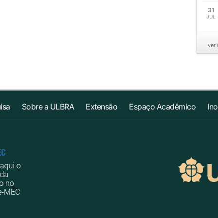
31
JUL
ver
isa
Sobre a ULBRA
Extensão
Espaço Acadêmico
In