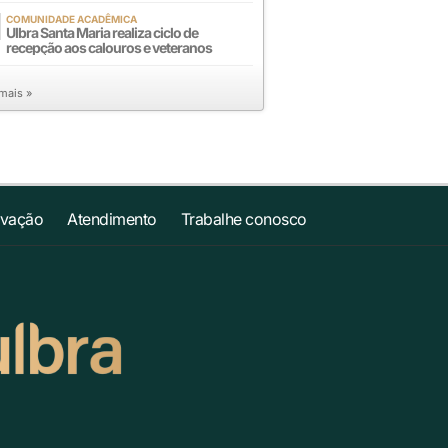
COMUNIDADE ACADÊMICA
Ulbra Santa Maria realiza ciclo de
recepção aos calouros e veteranos
 mais »
ovação
Atendimento
Trabalhe conosco