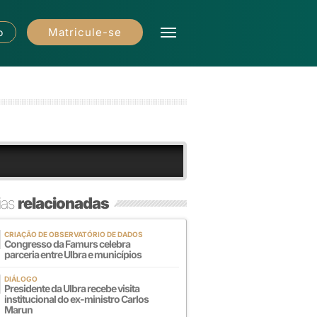
Matricule-se
o
ias
relacionadas
CRIAÇÃO DE OBSERVATÓRIO DE DADOS
Congresso da Famurs celebra
parceria entre Ulbra e municípios
DIÁLOGO
Presidente da Ulbra recebe visita
institucional do ex-ministro Carlos
Marun