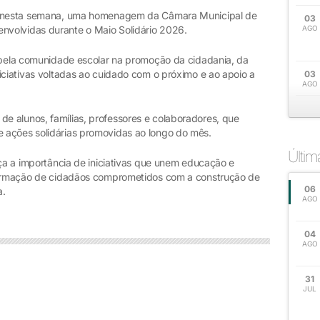
u, nesta semana, uma homenagem da Câmara Municipal de
03
volvidas durante o Maio Solidário 2026.
AGO
o pela comunidade escolar na promoção da cidadania, da
iciativas voltadas ao cuidado com o próximo e ao apoio a
03
AGO
 alunos, famílias, professores e colaboradores, que
 ações solidárias promovidas ao longo do mês.
Últi
rça a importância de iniciativas que unem educação e
 formação de cidadãos comprometidos com a construção de
06
a.
AGO
04
AGO
31
JUL