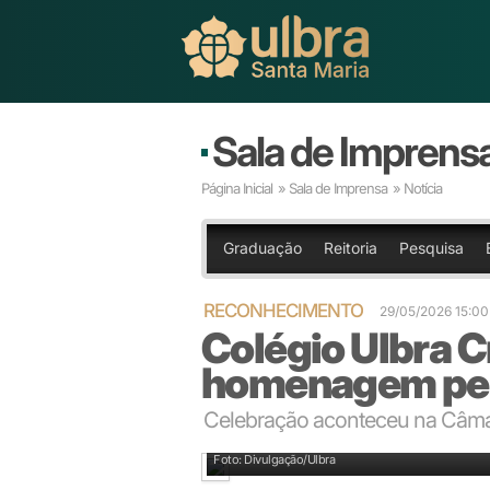
Sala de Imprens
Página Inicial
»
Sala de Imprensa
» Notícia
Graduação
Reitoria
Pesquisa
RECONHECIMENTO
29/05/2026 15:0
Colégio Ulbra C
homenagem pelo
Celebração aconteceu na Câma
Foto: Divulgação/Ulbra