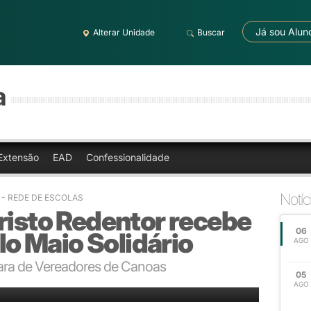
Já sou Alun
Alterar Unidade
Buscar
a
Extensão
EAD
Confessionalidade
Notíc
0 - REDE DE ESCOLAS
risto Redentor recebe
06
 Maio Solidário
AGO
ra de Vereadores de Canoas
05
AGO