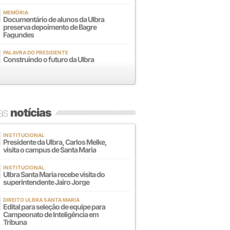
MEMÓRIA
Documentário de alunos da Ulbra
preserva depoimento de Bagre
Fagundes
PALAVRA DO PRESIDENTE
Construindo o futuro da Ulbra
mas
notícias
INSTITUCIONAL
Presidente da Ulbra, Carlos Melke,
visita o campus de Santa Maria
INSTITUCIONAL
Ulbra Santa Maria recebe visita do
superintendente Jairo Jorge
DIREITO ULBRA SANTA MARIA
Edital para seleção de equipe para
Campeonato de Inteligência em
Tribuna