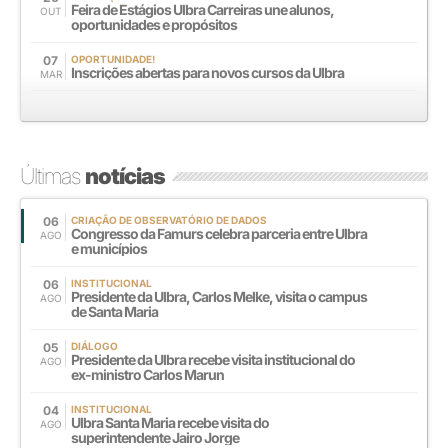
Feira de Estágios Ulbra Carreiras une alunos,
OUT
oportunidades e propósitos
07
OPORTUNIDADE!
Inscrições abertas para novos cursos da Ulbra
MAR
Últimas
notícias
06
CRIAÇÃO DE OBSERVATÓRIO DE DADOS
Congresso da Famurs celebra parceria entre Ulbra
AGO
e municípios
06
INSTITUCIONAL
Presidente da Ulbra, Carlos Melke, visita o campus
AGO
de Santa Maria
05
DIÁLOGO
Presidente da Ulbra recebe visita institucional do
AGO
ex-ministro Carlos Marun
04
INSTITUCIONAL
Ulbra Santa Maria recebe visita do
AGO
superintendente Jairo Jorge