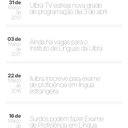
31 de
Ulbra TV estreia nova grade
Março
de programação dia 3 de abril
de
2017
03 de
Ainda há vagas para o
Março
Instituto de Línguas da Ulbra
de
2017
22 de
Ilulbra inscreve para exame
Março
de proficiência em língua
de
estrangeira
2016
16 de
Surdos podem fazer Exame
Março
de Proficiência em Língua
de