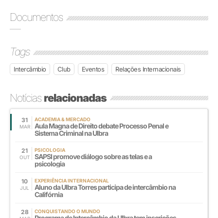
Documentos
Tags
Intercâmbio
Club
Eventos
Relações Internacionais
Notícias
relacionadas
31
ACADEMIA & MERCADO
Aula Magna de Direito debate Processo Penal e
MAR
Sistema Criminal na Ulbra
21
PSICOLOGIA
SAPSI promove diálogo sobre as telas e a
OUT
psicologia
10
EXPERIÊNCIA INTERNACIONAL
Aluno da Ulbra Torres participa de intercâmbio na
JUL
Califórnia
28
CONQUISTANDO O MUNDO
Programa de Intercâmbio da Ulbra tem inscrições