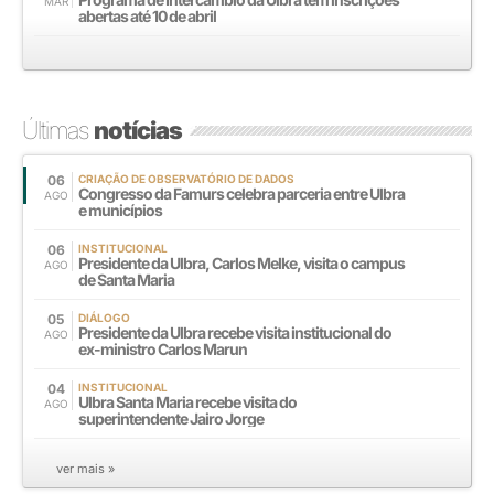
MAR
abertas até 10 de abril
Últimas
notícias
06
CRIAÇÃO DE OBSERVATÓRIO DE DADOS
Congresso da Famurs celebra parceria entre Ulbra
AGO
e municípios
06
INSTITUCIONAL
Presidente da Ulbra, Carlos Melke, visita o campus
AGO
de Santa Maria
05
DIÁLOGO
Presidente da Ulbra recebe visita institucional do
AGO
ex-ministro Carlos Marun
04
INSTITUCIONAL
Ulbra Santa Maria recebe visita do
AGO
superintendente Jairo Jorge
ver mais »