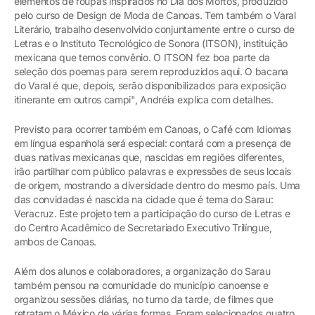
elementos de roupas inspirados no Dia dos Mortos, produzido
pelo curso de Design de Moda de Canoas. Tem também o Varal
Literário, trabalho desenvolvido conjuntamente entre o curso de
Letras e o Instituto Tecnológico de Sonora (ITSON), instituição
mexicana que temos convênio. O ITSON fez boa parte da
seleção dos poemas para serem reproduzidos aqui. O bacana
do Varal é que, depois, serão disponibilizados para exposição
itinerante em outros campi", Andréia explica com detalhes.
Previsto para ocorrer também em Canoas, o Café com Idiomas
em língua espanhola será especial: contará com a presença de
duas nativas mexicanas que, nascidas em regiões diferentes,
irão partilhar com público palavras e expressões de seus locais
de origem, mostrando a diversidade dentro do mesmo país. Uma
das convidadas é nascida na cidade que é tema do Sarau:
Veracruz. Este projeto tem a participação do curso de Letras e
do Centro Acadêmico de Secretariado Executivo Trilíngue,
ambos de Canoas.
Além dos alunos e colaboradores, a organização do Sarau
também pensou na comunidade do município canoense e
organizou sessões diárias, no turno da tarde, de filmes que
retratam o México de várias formas. Foram selecionados quatro