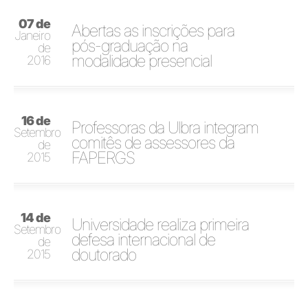
07 de
Abertas as inscrições para
Janeiro
pós-graduação na
de
modalidade presencial
2016
16 de
Professoras da Ulbra integram
Setembro
comitês de assessores da
de
FAPERGS
2015
14 de
Universidade realiza primeira
Setembro
defesa internacional de
de
doutorado
2015