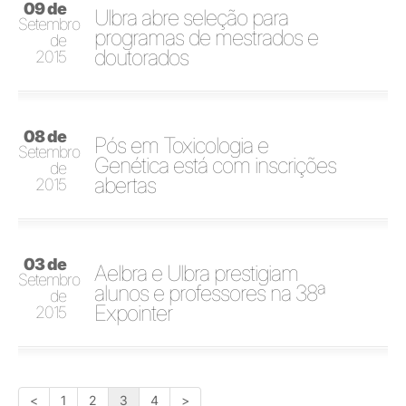
09 de
Ulbra abre seleção para
Setembro
programas de mestrados e
de
doutorados
2015
08 de
Pós em Toxicologia e
Setembro
Genética está com inscrições
de
abertas
2015
03 de
Aelbra e Ulbra prestigiam
Setembro
alunos e professores na 38ª
de
Expointer
2015
<
1
2
3
4
>